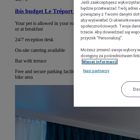
Jeśli zaakceptujesz wykorzystan
będzie przetwarzać Twój adres e-
ibis budget Le Tréport Mers les Bains
powiązany z Twoimi danymi doty
aby wyświetlać Ci ukierunkowane
Your pet is allowed in your room but not in communal areas
społecznościowych. Twoje dane
or at breakfast
trzecie. Aby dowiedzieć się więc
przycisk "Personalizuj”.
24/7 reception desk
Możesz zmienić swoje wybory w 
On-site catering available
dostępny za pośrednictwem linku
Bar with terrace
Więcej informacji
Nasi partnerzy
Free and secure parking facility with charging stations and
bike area
Do