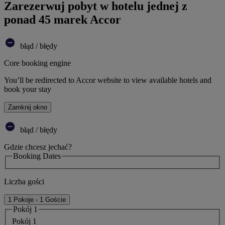
Zarezerwuj pobyt w hotelu jednej z
ponad 45 marek Accor
błąd / błędy
Core booking engine
You’ll be redirected to Accor website to view available hotels and
book your stay
Zamknij okno
błąd / błędy
Gdzie chcesz jechać?
Booking Dates
Liczba gości
1 Pokoje - 1 Goście
Pokój 1
Pokój 1