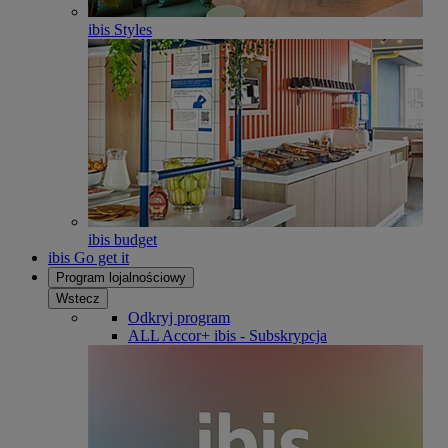
ibis Styles
ibis budget
ibis Go get it
Program lojalnościowy
Wstecz
Odkryj program
ALL Accor+ ibis - Subskrypcja