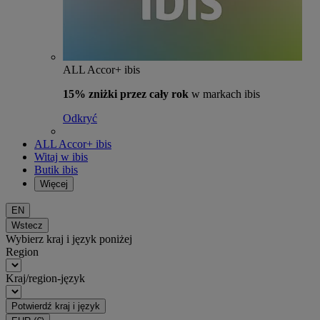
ALL Accor+ ibis
15% zniżki przez cały rok
w markach ibis
Odkryć
ALL Accor+ ibis
Witaj w ibis
Butik ibis
Więcej
EN
Wstecz
Wybierz kraj i język poniżej
Region
Kraj/region-język
Potwierdź kraj i język