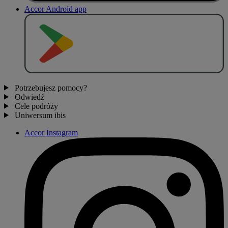
Accor Android app
P
O
B
I
E
R
Z Z
Potrzebujesz pomocy?
Odwiedź
Cele podróży
Uniwersum ibis
Accor Instagram