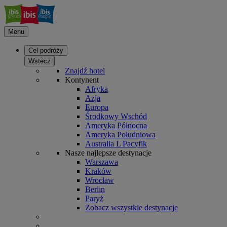
Menu
Cel podróży
Wstecz
Znajdź hotel
Kontynent
Afryka
Azja
Europa
Środkowy Wschód
Ameryka Północna
Ameryka Południowa
Australia L Pacyfik
Nasze najlepsze destynacje
Warszawa
Kraków
Wrocław
Berlin
Paryż
Zobacz wszystkie destynacje