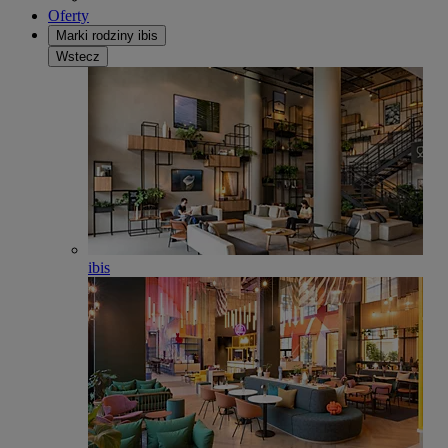
Oferty
Marki rodziny ibis
Wstecz
ibis