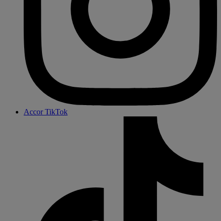
Accor TikTok