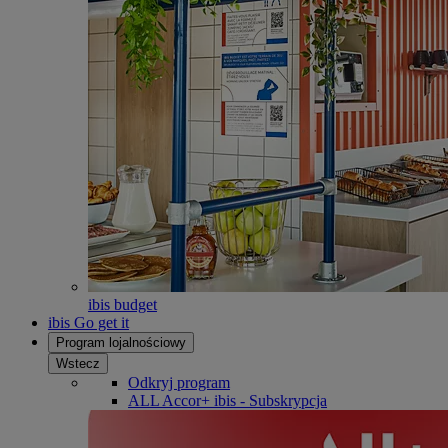
ibis budget
ibis Go get it
Program lojalnościowy
Wstecz
Odkryj program
ALL Accor+ ibis - Subskrypcja