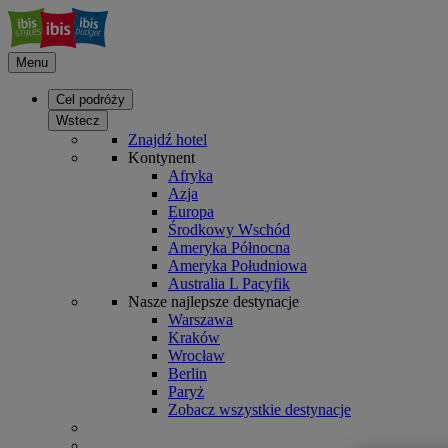
Menu
Cel podróży
Wstecz
Znajdź hotel
Kontynent
Afryka
Azja
Europa
Środkowy Wschód
Ameryka Północna
Ameryka Południowa
Australia L Pacyfik
Nasze najlepsze destynacje
Warszawa
Kraków
Wrocław
Berlin
Paryż
Zobacz wszystkie destynacje