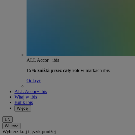
ALL Accor+ ibis
15% zniżki przez cały rok
w markach ibis
Odkryć
ALL Accor+ ibis
Witaj w ibis
Butik ibis
Więcej
EN
Wstecz
Wybierz kraj i język poniżej