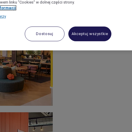
wem linku "Cookies” w dolnej części strony.
nformacji
erzy
Dostosuj
Akceptuj wszystkie