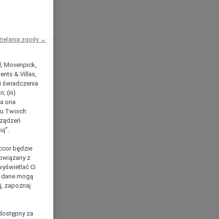
zielania zgody →
el, Movenpick,
nts & Villas,
 i świadczenia
 (iii)
ła ona
ilu Twoich
rządzeń
uj”.
ccor będzie
powiązany z
yświetlać Ci
e dane mogą
j, zapoznaj
dostępny za