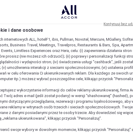
Kontynuuj bez ud
okie i dane osobowe
h internetowych ALL, hotelF1, ibis, Pullman, Novotel, Mercure, MGallery, Sofit
sorts, Business Travel, Meetings, Travelpros, Restaurants & Bars, Spa, Apartme
& Events, Limitless Experiences oraz Hera, celu: (i) zapewnienia działania stron
óre prosisz (nie możesz ich odrzucić); (ii) poprawy i personalizacji funkcji stron;
lądalności i wydajności stron; (iv) świadczenia usługi "cashback”, jeśli zosta
 (v) umożliwienia interakcji z sieciami społecznościowymi; (vi) ustalenia prof
wań w celu oferowania Ci ukierunkowanych reklam. Dla każdego ze swoich u
komputer itp.) możesz wybrać poszczególne cele, klikając przycisk "Personaliz
ceptujesz wykorzystanie informacji do celów reklamy ukierunkowanej, firma A
ć Twój adres e-mail (jeśli został podany) w wersji "shashowanej” (hashed), 
ymi dotyczącymi przeglądania, rezerwacji i programu lojalnościowego, aby w
ane reklamy w witrynach osób trzecich i sieciach społecznościowych. Twoj
iane z danymi posiadanymi przez te osoby trzecie. Aby dowiedzieć się więce
ą „reklama ukierunkowana”, klikając przycisk "Personalizuj”.
enić swoje wybory w dowolnym momencie, klikając przycisk "Personalizuj” 