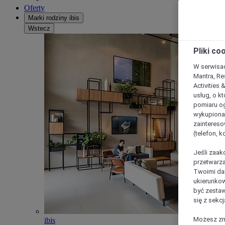
Oferty
Marki rodziny ibis
Wstecz
Pliki co
W serwisac
Mantra, Re
Activities 
usług, o kt
pomiaru og
wykupiona;
zaintereso
(telefon, 
Jeśli zaak
przetwarza
Twoimi dan
ukierunkow
być zestaw
się z sekcj
Możesz zmi
ibis