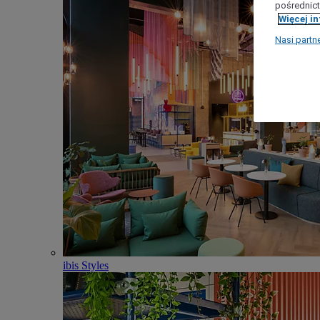
pośrednict
Więcej i
Nasi partn
ibis Styles