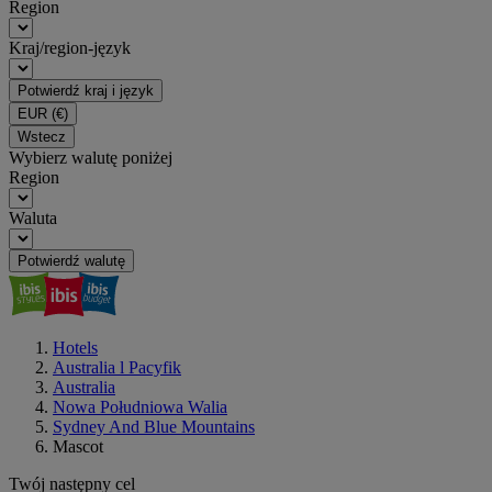
Region
Kraj/region-język
Potwierdź kraj i język
EUR
(€)
Wstecz
Wybierz walutę poniżej
Region
Waluta
Potwierdź walutę
Hotels
Australia l Pacyfik
Australia
Nowa Południowa Walia
Sydney And Blue Mountains
Mascot
Twój następny cel