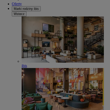
Oferty
Marki rodziny ibis
Wstecz
ibis