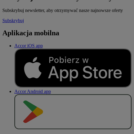
Subskrybuj newsletter, aby otrzymywać nasze najnowsze oferty
Subskrybuj
Aplikacja mobilna
Accor iOS app
Accor Android app
P
O
B
I
E
R
Z Z