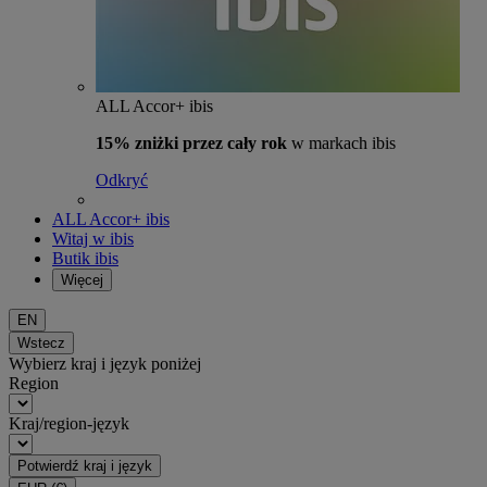
ALL Accor+ ibis
15% zniżki przez cały rok
w markach ibis
Odkryć
ALL Accor+ ibis
Witaj w ibis
Butik ibis
Więcej
EN
Wstecz
Wybierz kraj i język poniżej
Region
Kraj/region-język
Potwierdź kraj i język