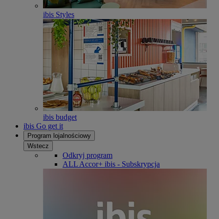
ibis Styles
ibis budget
ibis Go get it
Program lojalnościowy
Wstecz
Odkryj program
ALL Accor+ ibis - Subskrypcja