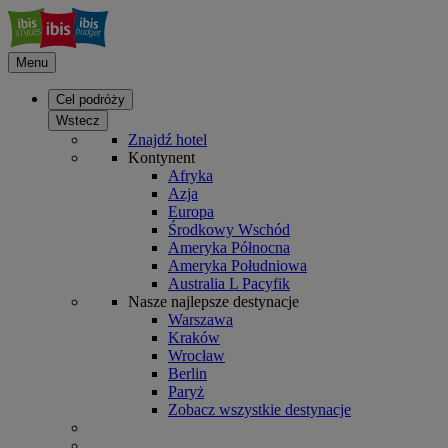
Menu
Cel podróży
Wstecz
Znajdź hotel
Kontynent
Afryka
Azja
Europa
Środkowy Wschód
Ameryka Północna
Ameryka Południowa
Australia L Pacyfik
Nasze najlepsze destynacje
Warszawa
Kraków
Wrocław
Berlin
Paryż
Zobacz wszystkie destynacje