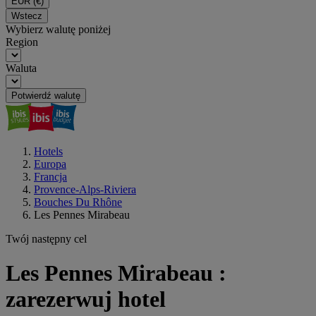
EUR
(€)
Wstecz
Wybierz walutę poniżej
Region
Waluta
Potwierdź walutę
Hotels
Europa
Francja
Provence-Alps-Riviera
Bouches Du Rhône
Les Pennes Mirabeau
Twój następny cel
Les Pennes Mirabeau :
zarezerwuj hotel