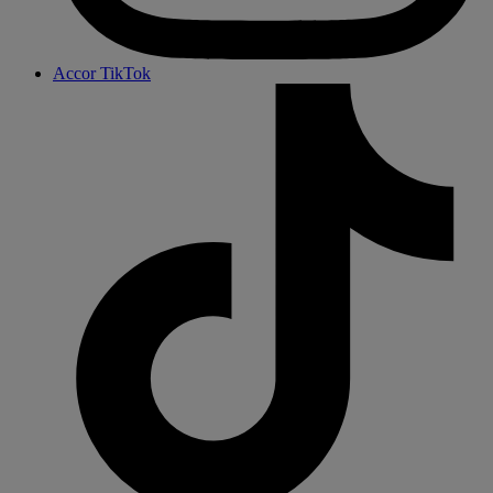
Accor TikTok