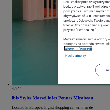
Jeśli zaakceptujesz wykorzystan
będzie przetwarzać Twój adres e-
powiązany z Twoimi danymi doty
aby wyświetlać Ci ukierunkowane
społecznościowych. Twoje dane
trzecie. Aby dowiedzieć się więc
przycisk "Personalizuj”.
Możesz zmienić swoje wybory w 
dostępny za pośrednictwem linku
Więcej informacji
Nasi partnerzy
Do
4.5 / 5
ibis Styles Marseille les Pennes Mirabeau
Located in Europe's largest shopping center: Plan de