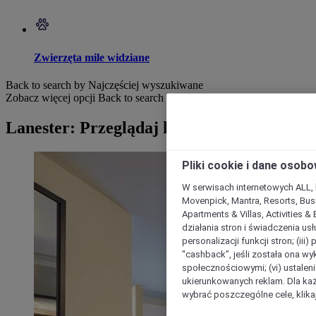
Zwierzęta mile widziane
Back to search by Najczęściej wyszukiwane
Zobacz więcej opcji
Back to search by categories
Lanester: Przeglądaj hotele
Pliki cookie i dane osob
W serwisach internetowych ALL, ho
Movenpick, Mantra, Resorts, Busi
Apartments & Villas, Activities &
działania stron i świadczenia usł
personalizacji funkcji stron; (iii
"cashback”, jeśli została ona wyk
społecznościowymi; (vi) ustalen
ukierunkowanych reklam. Dla ka
wybrać poszczególne cele, klikaj