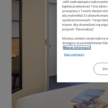
Jeśli zaakceptujesz wykorzystan
będzie przetwarzać Twój adres e-
powiązany z Twoimi danymi doty
aby wyświetlać Ci ukierunkowane
społecznościowych. Twoje dane
trzecie. Aby dowiedzieć się więc
przycisk "Personalizuj”.
Możesz zmienić swoje wybory w 
dostępny za pośrednictwem linku
Więcej informacji
Nasi partnerzy
Do