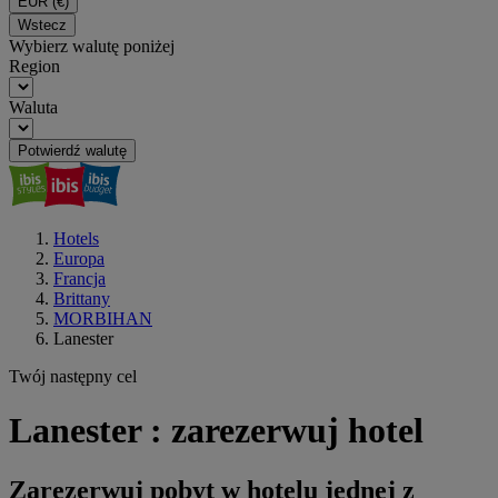
EUR
(€)
Wstecz
Wybierz walutę poniżej
Region
Waluta
Potwierdź walutę
Hotels
Europa
Francja
Brittany
MORBIHAN
Lanester
Twój następny cel
Lanester : zarezerwuj hotel
Zarezerwuj pobyt w hotelu jednej z