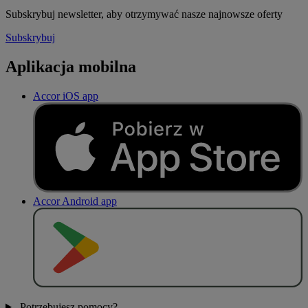
Subskrybuj newsletter, aby otrzymywać nasze najnowsze oferty
Subskrybuj
Aplikacja mobilna
Accor iOS app
Accor Android app
P
O
B
I
E
R
Z Z
Potrzebujesz pomocy?