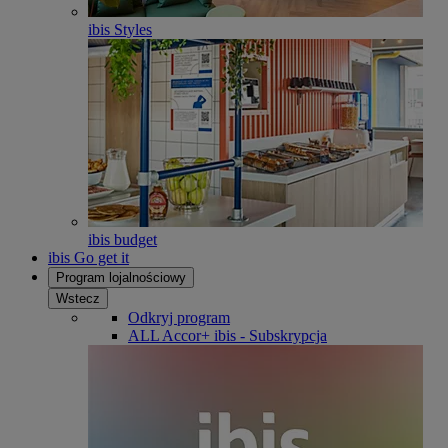
ibis Styles
ibis budget
ibis Go get it
Program lojalnościowy
Wstecz
Odkryj program
ALL Accor+ ibis - Subskrypcja