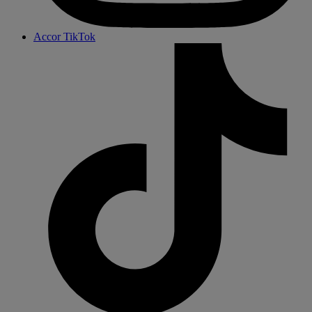
Accor TikTok