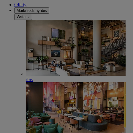
Oferty
Marki rodziny ibis
Wstecz
ibis