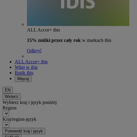
ALL Accor+ ibis
15% zniżki przez cały rok
w markach ibis
Odkryć
ALL Accor+ ibis
Witaj w ibis
Butik ibis
Więcej
EN
Wstecz
Wybierz kraj i język poniżej
Region
Kraj/region-język
Potwierdź kraj i język