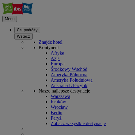
Menu
Cel podróży
Wstecz
Znajdź hotel
Kontynent
Afryka
Azja
Europa
Środkowy Wschód
Ameryka Północna
Ameryka Południowa
Australia L Pacyfik
Nasze najlepsze destynacje
Warszawa
Kraków
Wrocław
Berlin
Paryż
Zobacz wszystkie destynacje