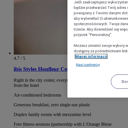
Jeśli zaakceptujesz wykorzystan
będzie przetwarzać Twój adres e-
powiązany z Twoimi danymi doty
aby wyświetlać Ci ukierunkowane
społecznościowych. Twoje dane
trzecie. Aby dowiedzieć się więc
przycisk "Personalizuj”.
Możesz zmienić swoje wybory w 
dostępny za pośrednictwem linku
Więcej informacji
4.7 / 5
Nasi partnerzy
ibis Styles Honfleur Centre Historique
Right in the city center, everything within walking distance
Do
from the hotel
Air-conditioned bedrooms
Generous breakfast, zero single-use plastic
Duplex family rooms with mezzanine level
Free fitness sessions (partnership with L'Orange Bleue