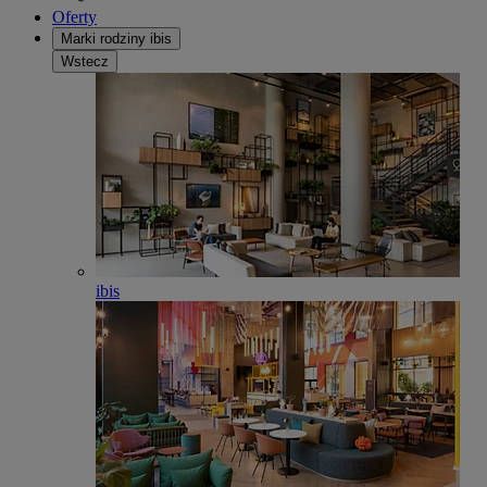
Oferty
Marki rodziny ibis
Wstecz
ibis