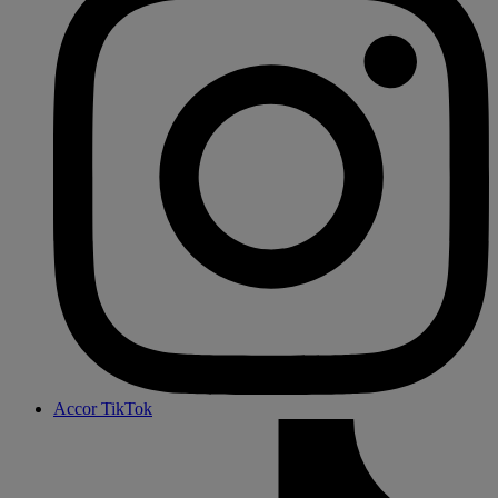
Accor TikTok