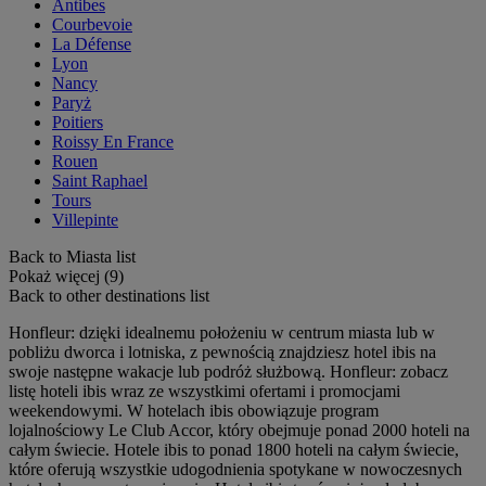
Antibes
Courbevoie
La Défense
Lyon
Nancy
Paryż
Poitiers
Roissy En France
Rouen
Saint Raphael
Tours
Villepinte
Back to Miasta list
Pokaż więcej (9)
Back to other destinations list
Honfleur: dzięki idealnemu położeniu w centrum miasta lub w
pobliżu dworca i lotniska, z pewnością znajdziesz hotel ibis na
swoje następne wakacje lub podróż służbową. Honfleur: zobacz
listę hoteli ibis wraz ze wszystkimi ofertami i promocjami
weekendowymi. W hotelach ibis obowiązuje program
lojalnościowy Le Club Accor, który obejmuje ponad 2000 hoteli na
całym świecie. Hotele ibis to ponad 1800 hoteli na całym świecie,
które oferują wszystkie udogodnienia spotykane w nowoczesnych