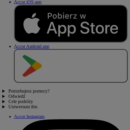
Accor iOS app
Accor Android app
P
O
B
I
E
R
Z Z
Potrzebujesz pomocy?
Odwiedź
Cele podróży
Uniwersum ibis
Accor Instagram