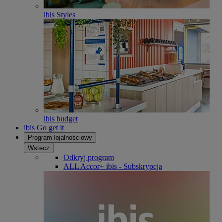
ibis Styles
ibis budget
ibis Go get it
Program lojalnościowy
Wstecz
Odkryj program
ALL Accor+ ibis - Subskrypcja