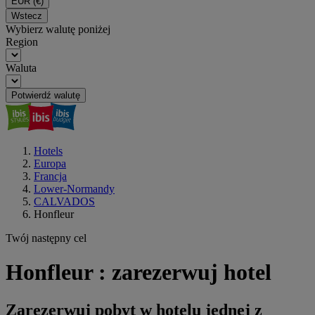
EUR
(€)
Wstecz
Wybierz walutę poniżej
Region
Waluta
Potwierdź walutę
Hotels
Europa
Francja
Lower-Normandy
CALVADOS
Honfleur
Twój następny cel
Honfleur : zarezerwuj hotel
Zarezerwuj pobyt w hotelu jednej z