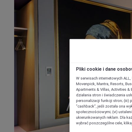
Pliki cookie i dane osob
W serwisach internetowych ALL, ho
Movenpick, Mantra, Resorts, Busi
Apartments & Villas, Activities &
działania stron i świadczenia usł
personalizacji funkcji stron; (iii
"cashback”, jeśli została ona wyk
społecznościowymi; (vi) ustalen
ukierunkowanych reklam. Dla ka
wybrać poszczególne cele, klikaj