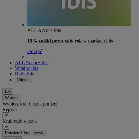
ALL Accor+ ibis
15% zniżki przez cały rok
w markach ibis
Odkryć
ALL Accor+ ibis
Witaj w ibis
Butik ibis
Więcej
EN
Wstecz
Wybierz kraj i język poniżej
Region
Kraj/region-język
Potwierdź kraj i język