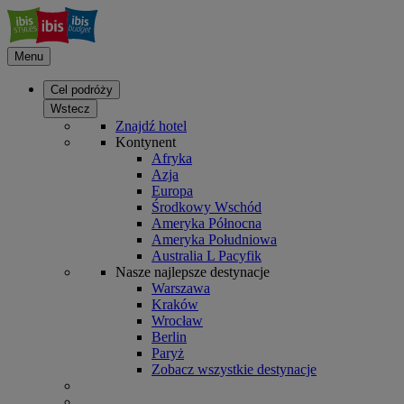
Menu
Cel podróży
Wstecz
Znajdź hotel
Kontynent
Afryka
Azja
Europa
Środkowy Wschód
Ameryka Północna
Ameryka Południowa
Australia L Pacyfik
Nasze najlepsze destynacje
Warszawa
Kraków
Wrocław
Berlin
Paryż
Zobacz wszystkie destynacje