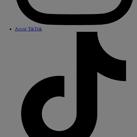
Accor TikTok