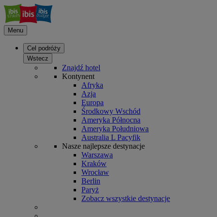
Menu
Cel podróży
Wstecz
Znajdź hotel
Kontynent
Afryka
Azja
Europa
Środkowy Wschód
Ameryka Północna
Ameryka Południowa
Australia L Pacyfik
Nasze najlepsze destynacje
Warszawa
Kraków
Wrocław
Berlin
Paryż
Zobacz wszystkie destynacje