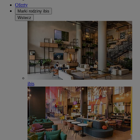
Oferty
Marki rodziny ibis
Wstecz
ibis