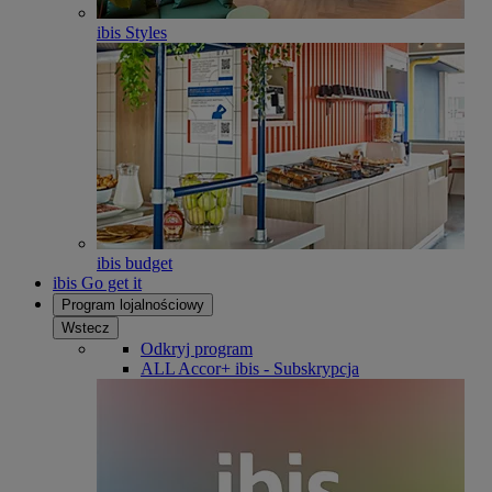
ibis Styles
ibis budget
ibis Go get it
Program lojalnościowy
Wstecz
Odkryj program
ALL Accor+ ibis - Subskrypcja