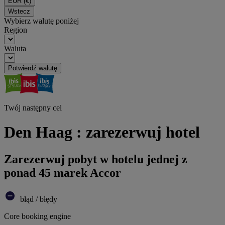
EUR
(€)
Wstecz
Wybierz walutę poniżej
Region
Waluta
Potwierdź walutę
Twój następny cel
Den Haag : zarezerwuj hotel
Zarezerwuj pobyt w hotelu jednej z
ponad 45 marek Accor
błąd / błędy
Core booking engine