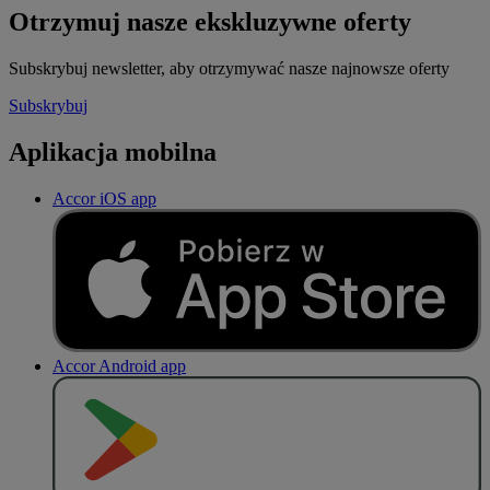
Otrzymuj nasze ekskluzywne oferty
Subskrybuj newsletter, aby otrzymywać nasze najnowsze oferty
Subskrybuj
Aplikacja mobilna
Accor iOS app
Accor Android app
P
O
B
I
E
R
Z Z