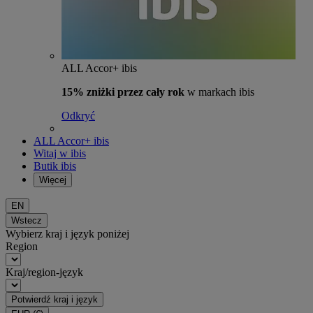
ALL Accor+ ibis
15% zniżki przez cały rok
w markach ibis
Odkryć
ALL Accor+ ibis
Witaj w ibis
Butik ibis
Więcej
EN
Wstecz
Wybierz kraj i język poniżej
Region
Kraj/region-język
Potwierdź kraj i język