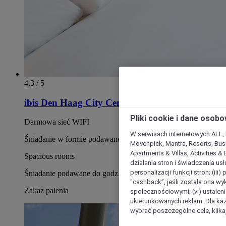
4.3 / 5
ibis Den Haag City Centre
Pliki cookie i dane osob
Darmowa sieć WIFI
W serwisach internetowych ALL, ho
Śniadanie w formie podawane od 6.30 do 12.00
Movenpick, Mantra, Resorts, Busi
Apartments & Villas, Activities &
Spacious rooms
działania stron i świadczenia usł
personalizacji funkcji stron; (iii
Śniadanie podawane do godz. 11:00
"cashback”, jeśli została ona wyk
Zakaz palenia
społecznościowymi; (vi) ustalen
ukierunkowanych reklam. Dla ka
wybrać poszczególne cele, klikaj