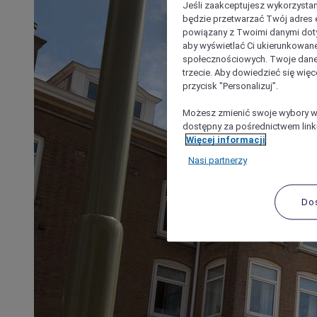
Jeśli zaakceptujesz wykorzystan
będzie przetwarzać Twój adres e-
powiązany z Twoimi danymi doty
aby wyświetlać Ci ukierunkowane
społecznościowych. Twoje dane
trzecie. Aby dowiedzieć się więc
przycisk "Personalizuj”.
Możesz zmienić swoje wybory w 
dostępny za pośrednictwem linku
Więcej informacji
Nasi partnerzy
Do