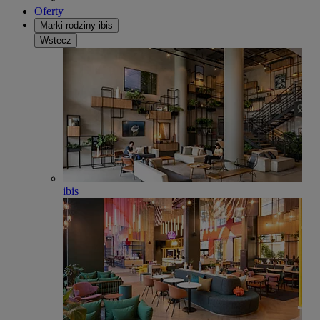
Oferty
Marki rodziny ibis
Wstecz
ibis