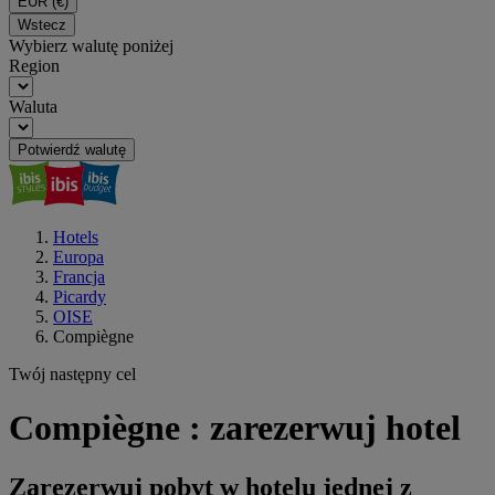
EUR
(€)
Wstecz
Wybierz walutę poniżej
Region
Waluta
Potwierdź walutę
Hotels
Europa
Francja
Picardy
OISE
Compiègne
Twój następny cel
Compiègne : zarezerwuj hotel
Zarezerwuj pobyt w hotelu jednej z