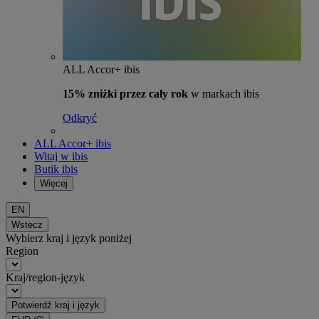
ALL Accor+ ibis
15% zniżki przez cały rok
w markach ibis
Odkryć
ALL Accor+ ibis
Witaj w ibis
Butik ibis
Więcej
EN
Wstecz
Wybierz kraj i język poniżej
Region
Kraj/region-język
Potwierdź kraj i język