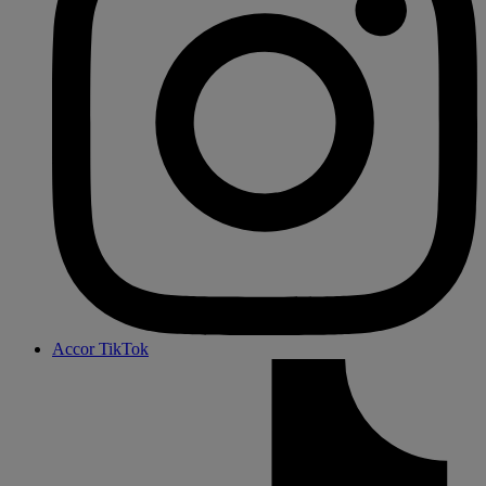
Accor TikTok