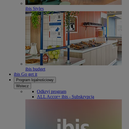
ibis Styles
ibis budget
ibis Go get it
Program lojalnościowy
Wstecz
Odkryj program
ALL Accor+ ibis - Subskrypcja