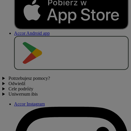
Accor Android app
P
O
B
I
E
R
Z Z
Potrzebujesz pomocy?
Odwiedź
Cele podróży
Uniwersum ibis
Accor Instagram