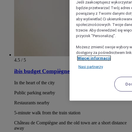
Jeśli zaakceptujesz wykorzystan
będzie przetwarzać Twój adres e-
powiązany z Twoimi danymi doty
aby wyświetlać Ci ukierunkowane
społecznościowych. Twoje dane
trzecie. Aby dowiedzieć się więc
przycisk "Personalizuj”.
Możesz zmienić swoje wybory w 
dostępny za pośrednictwem linku
Więcej informacji
4.5 / 5
Nasi partnerzy
ibis budget Compiègne Centre Ville
In the heart of the city
Do
Public parking nearby
Restaurants nearby
5-minute walk from the train station
Château de Compiègne and the old town are a short distance
away