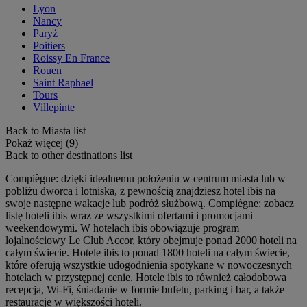
Lyon
Nancy
Paryż
Poitiers
Roissy En France
Rouen
Saint Raphael
Tours
Villepinte
Back to Miasta list
Pokaż więcej (9)
Back to other destinations list
Compiègne: dzięki idealnemu położeniu w centrum miasta lub w
pobliżu dworca i lotniska, z pewnością znajdziesz hotel ibis na
swoje następne wakacje lub podróż służbową. Compiègne: zobacz
listę hoteli ibis wraz ze wszystkimi ofertami i promocjami
weekendowymi. W hotelach ibis obowiązuje program
lojalnościowy Le Club Accor, który obejmuje ponad 2000 hoteli na
całym świecie. Hotele ibis to ponad 1800 hoteli na całym świecie,
które oferują wszystkie udogodnienia spotykane w nowoczesnych
hotelach w przystępnej cenie. Hotele ibis to również całodobowa
recepcja, Wi-Fi, śniadanie w formie bufetu, parking i bar, a także
restauracje w większości hoteli.