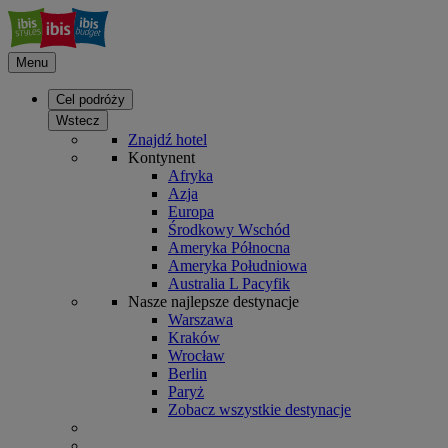
Menu
Cel podróży
Wstecz
Znajdź hotel
Kontynent
Afryka
Azja
Europa
Środkowy Wschód
Ameryka Północna
Ameryka Południowa
Australia L Pacyfik
Nasze najlepsze destynacje
Warszawa
Kraków
Wrocław
Berlin
Paryż
Zobacz wszystkie destynacje