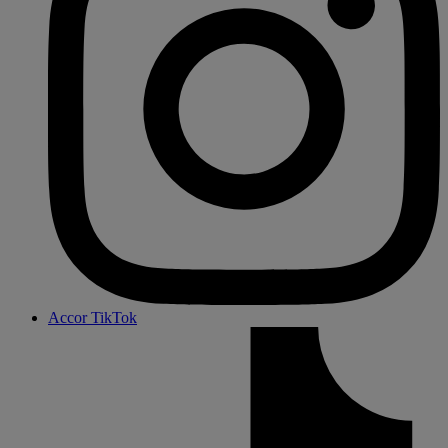
Accor TikTok