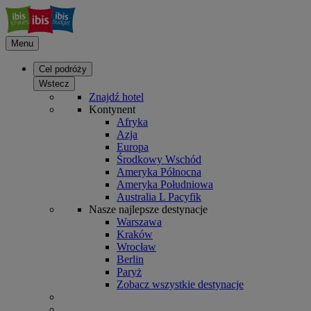
Menu
Cel podróży
Wstecz
Znajdź hotel
Kontynent
Afryka
Azja
Europa
Środkowy Wschód
Ameryka Północna
Ameryka Południowa
Australia L Pacyfik
Nasze najlepsze destynacje
Warszawa
Kraków
Wrocław
Berlin
Paryż
Zobacz wszystkie destynacje