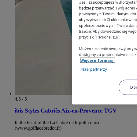
Jeśli zaakceptujesz wykorzystan
będzie przetwarzać Twój adres e-
powiązany z Twoimi danymi doty
aby wyświetlać Ci ukierunkowane
społecznościowych. Twoje dane
trzecie. Aby dowiedzieć się więc
przycisk "Personalizuj”.
Możesz zmienić swoje wybory w 
dostępny za pośrednictwem linku
Więcej informacji
Nasi partnerzy
Do
4.5 / 5
ibis Styles Cabriès Aix-en-Provence TGV
In the heart of the La Cabre d'Or golf course
(www.golflacabredor.fr)