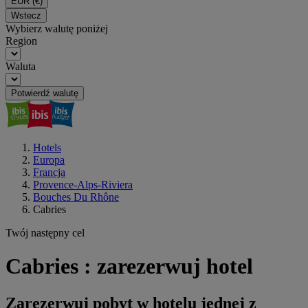
EUR
(€)
Wstecz
Wybierz walutę poniżej
Region
Waluta
Potwierdź walutę
Hotels
Europa
Francja
Provence-Alps-Riviera
Bouches Du Rhône
Cabries
Twój następny cel
Cabries : zarezerwuj hotel
Zarezerwuj pobyt w hotelu jednej z