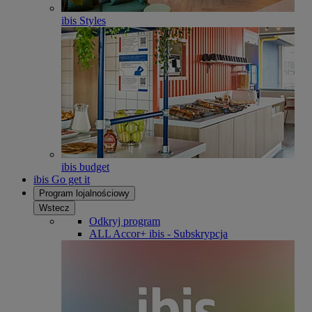
ibis Styles
ibis budget
ibis Go get it
Program lojalnościowy
Wstecz
Odkryj program
ALL Accor+ ibis - Subskrypcja