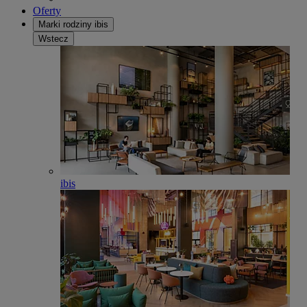
Oferty
Marki rodziny ibis
Wstecz
ibis