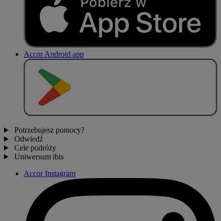
Accor Android app
P
O
B
I
E
R
Z Z
Potrzebujesz pomocy?
Odwiedź
Cele podróży
Uniwersum ibis
Accor Instagram