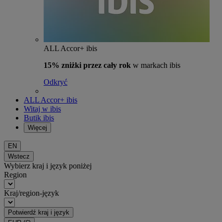
ALL Accor+ ibis
15% zniżki przez cały rok
w markach ibis
Odkryć
ALL Accor+ ibis
Witaj w ibis
Butik ibis
Więcej
EN
Wstecz
Wybierz kraj i język poniżej
Region
Kraj/region-język
Potwierdź kraj i język