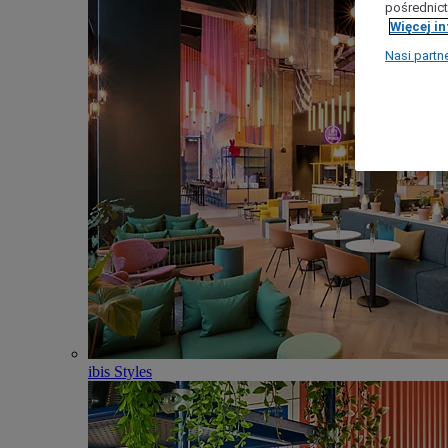
pośrednict
Więcej i
Nasi partn
ibis Styles