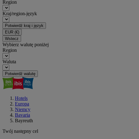
Region
Kraj/region-język
Potwierdź kraj i język
EUR
(€)
Wstecz
Wybierz walutę poniżej
Region
Waluta
Potwierdź walutę
Hotels
Europa
Niemcy
Bavaria
Bayreuth
Twój następny cel