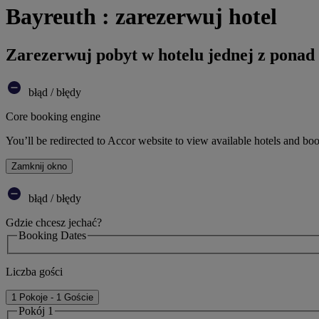
Bayreuth : zarezerwuj hotel
Zarezerwuj pobyt w hotelu jednej z ponad
błąd / błędy
Core booking engine
You’ll be redirected to Accor website to view available hotels and bo
Zamknij okno
błąd / błędy
Gdzie chcesz jechać?
Booking Dates
Liczba gości
1 Pokoje - 1 Goście
Pokój 1