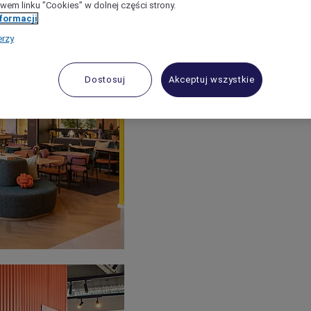
wem linku "Cookies” w dolnej części strony.
nformacji
erzy
Dostosuj
Akceptuj wszystkie