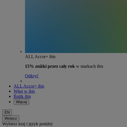
ALL Accor+ ibis
15% zniżki przez cały rok
w markach ibis
Odkryć
ALL Accor+ ibis
Witaj w ibis
Butik ibis
Więcej
EN
Wstecz
Wybierz kraj i język poniżej