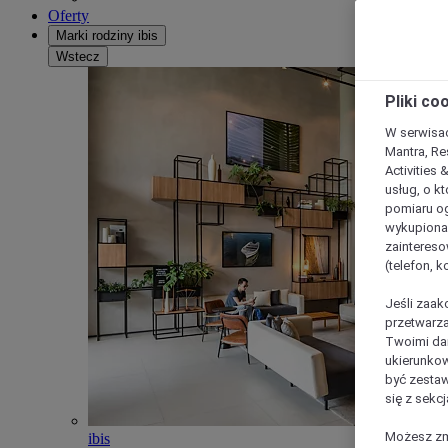
Oferty
Marki rodziny ibis
Wstecz
Pliki co
W serwisac
Mantra, Re
Activities 
usług, o kt
pomiaru og
wykupiona;
zaintereso
(telefon, 
Jeśli zaak
przetwarza
Twoimi dan
ukierunkow
być zestaw
się z sekcj
Możesz zmi
ibis