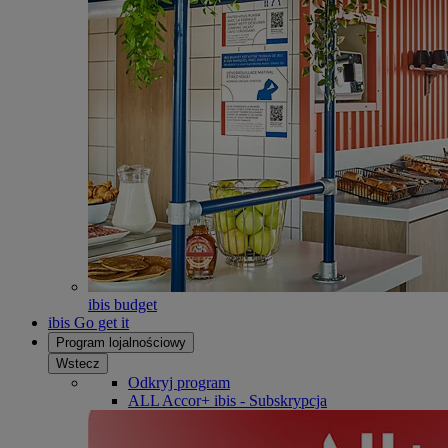
ibis budget
ibis Go get it
Program lojalnościowy
Wstecz
Odkryj program
ALL Accor+ ibis - Subskrypcja