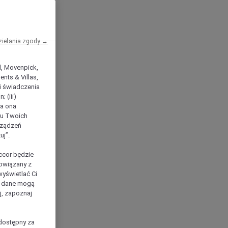
zielania zgody →
el, Movenpick,
nts & Villas,
 i świadczenia
 (iii)
ła ona
ilu Twoich
rządzeń
uj”.
ccor będzie
powiązany z
yświetlać Ci
e dane mogą
j, zapoznaj
dostępny za