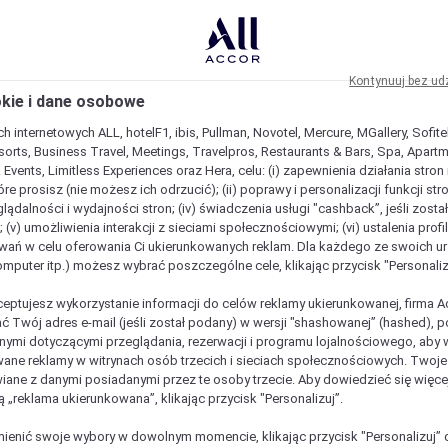
Kontynuuj bez ud
okie i dane osobowe
h internetowych ALL, hotelF1, ibis, Pullman, Novotel, Mercure, MGallery, Sofit
sorts, Business Travel, Meetings, Travelpros, Restaurants & Bars, Spa, Apartme
& Events, Limitless Experiences oraz Hera, celu: (i) zapewnienia działania stron
óre prosisz (nie możesz ich odrzucić); (ii) poprawy i personalizacji funkcji stron;
lądalności i wydajności stron; (iv) świadczenia usługi "cashback”, jeśli zosta
 (v) umożliwienia interakcji z sieciami społecznościowymi; (vi) ustalenia prof
wań w celu oferowania Ci ukierunkowanych reklam. Dla każdego ze swoich u
komputer itp.) możesz wybrać poszczególne cele, klikając przycisk "Personaliz
ceptujesz wykorzystanie informacji do celów reklamy ukierunkowanej, firma A
ć Twój adres e-mail (jeśli został podany) w wersji "shashowanej” (hashed), 
ymi dotyczącymi przeglądania, rezerwacji i programu lojalnościowego, aby w
ane reklamy w witrynach osób trzecich i sieciach społecznościowych. Twoj
iane z danymi posiadanymi przez te osoby trzecie. Aby dowiedzieć się więce
ą „reklama ukierunkowana”, klikając przycisk "Personalizuj”.
enić swoje wybory w dowolnym momencie, klikając przycisk "Personalizuj” 