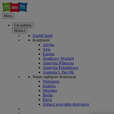
Menu
Cel podróży
Wstecz
Znajdź hotel
Kontynent
Afryka
Azja
Europa
Środkowy Wschód
Ameryka Północna
Ameryka Południowa
Australia L Pacyfik
Nasze najlepsze destynacje
Warszawa
Kraków
Wrocław
Berlin
Paryż
Zobacz wszystkie destynacje