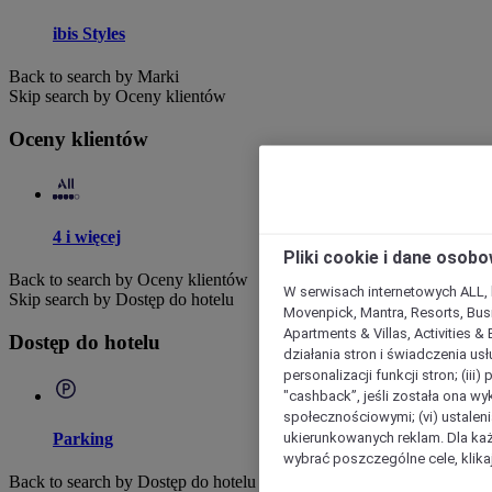
ibis Styles
Back to search by Marki
Skip search by Oceny klientów
Oceny klientów
4 i więcej
Pliki cookie i dane osob
Back to search by Oceny klientów
W serwisach internetowych ALL, ho
Skip search by Dostęp do hotelu
Movenpick, Mantra, Resorts, Busi
Apartments & Villas, Activities &
Dostęp do hotelu
działania stron i świadczenia usł
personalizacji funkcji stron; (iii
"cashback”, jeśli została ona wyk
społecznościowymi; (vi) ustalen
ukierunkowanych reklam. Dla ka
Parking
wybrać poszczególne cele, klikaj
Back to search by Dostęp do hotelu