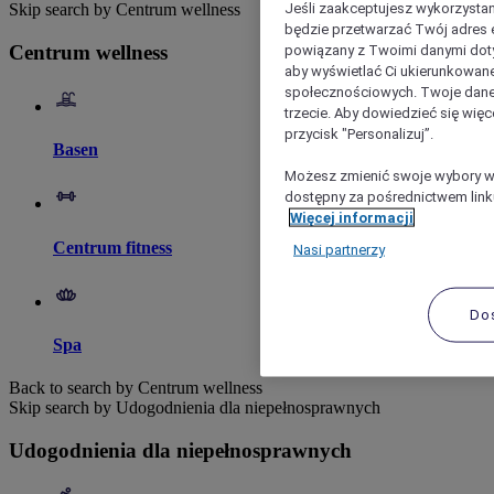
Jeśli zaakceptujesz wykorzystan
Skip search by Centrum wellness
będzie przetwarzać Twój adres e-
Centrum wellness
powiązany z Twoimi danymi doty
aby wyświetlać Ci ukierunkowane
społecznościowych. Twoje dane
trzecie. Aby dowiedzieć się więc
przycisk "Personalizuj”.
Basen
Możesz zmienić swoje wybory w 
dostępny za pośrednictwem linku
Więcej informacji
Centrum fitness
Nasi partnerzy
Do
Spa
Back to search by Centrum wellness
Skip search by Udogodnienia dla niepełnosprawnych
Udogodnienia dla niepełnosprawnych