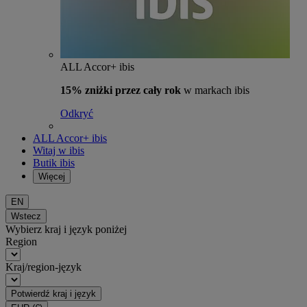
ALL Accor+ ibis
15% zniżki przez cały rok
w markach ibis
Odkryć
ALL Accor+ ibis
Witaj w ibis
Butik ibis
Więcej
EN
Wstecz
Wybierz kraj i język poniżej
Region
Kraj/region-język
Potwierdź kraj i język