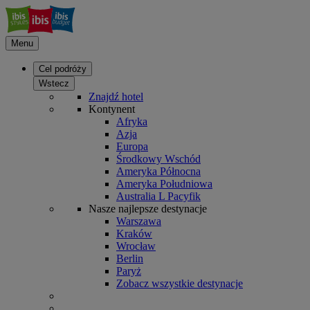
Menu
Cel podróży
Wstecz
Znajdź hotel
Kontynent
Afryka
Azja
Europa
Środkowy Wschód
Ameryka Północna
Ameryka Południowa
Australia L Pacyfik
Nasze najlepsze destynacje
Warszawa
Kraków
Wrocław
Berlin
Paryż
Zobacz wszystkie destynacje