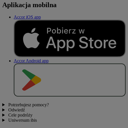
Aplikacja mobilna
Accor iOS app
Accor Android app
P
O
B
I
E
R
Z Z
Potrzebujesz pomocy?
Odwiedź
Cele podróży
Uniwersum ibis