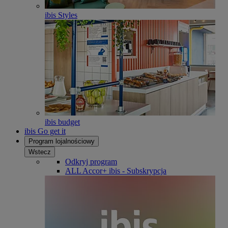
ibis Styles
ibis budget
ibis Go get it
Program lojalnościowy
Wstecz
Odkryj program
ALL Accor+ ibis - Subskrypcja