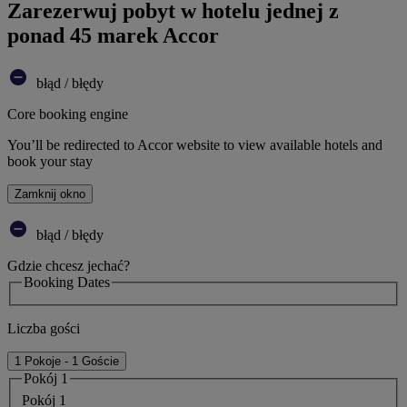
Zarezerwuj pobyt w hotelu jednej z
ponad 45 marek Accor
błąd / błędy
Core booking engine
You’ll be redirected to Accor website to view available hotels and
book your stay
Zamknij okno
błąd / błędy
Gdzie chcesz jechać?
Booking Dates
Liczba gości
1 Pokoje - 1 Goście
Pokój 1
Pokój 1