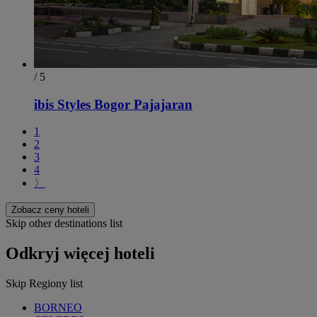
/ 5
ibis Styles Bogor Pajajaran
1
2
3
4
〉
Zobacz ceny hoteli
Skip other destinations list
Odkryj więcej hoteli
Skip Regiony list
BORNEO