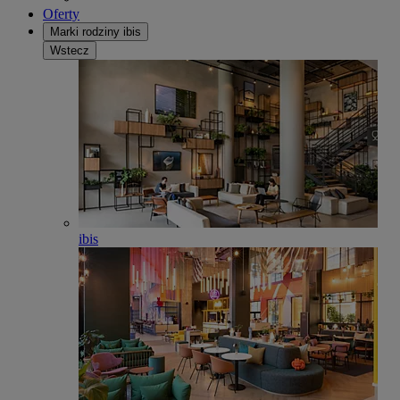
Oferty
Marki rodziny ibis
Wstecz
ibis