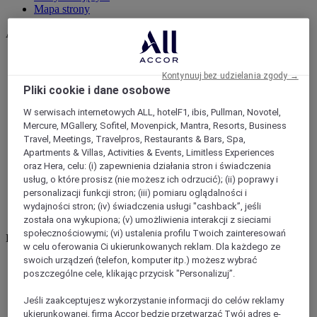
Mapa strony
Aplikacja mobilna
Aplikacja mobilna
Aplikacja na iOS
Aplikacja na Androida
Kontynuuj bez udzielania zgody →
Pliki cookie i dane osobowe
W serwisach internetowych ALL, hotelF1, ibis, Pullman, Novotel,
Mercure, MGallery, Sofitel, Movenpick, Mantra, Resorts, Business
Travel, Meetings, Travelpros, Restaurants & Bars, Spa,
Apartments & Villas, Activities & Events, Limitless Experiences
oraz Hera, celu: (i) zapewnienia działania stron i świadczenia
usług, o które prosisz (nie możesz ich odrzucić); (ii) poprawy i
personalizacji funkcji stron; (iii) pomiaru oglądalności i
wydajności stron; (iv) świadczenia usługi "cashback”, jeśli
została ona wykupiona; (v) umożliwienia interakcji z sieciami
społecznościowymi; (vi) ustalenia profilu Twoich zainteresowań
Luxury
12 Partners
(12)
w celu oferowania Ci ukierunkowanych reklam. Dla każdego ze
swoich urządzeń (telefon, komputer itp.) możesz wybrać
poszczególne cele, klikając przycisk "Personalizuj”.
Jeśli zaakceptujesz wykorzystanie informacji do celów reklamy
ukierunkowanej, firma Accor będzie przetwarzać Twój adres e-