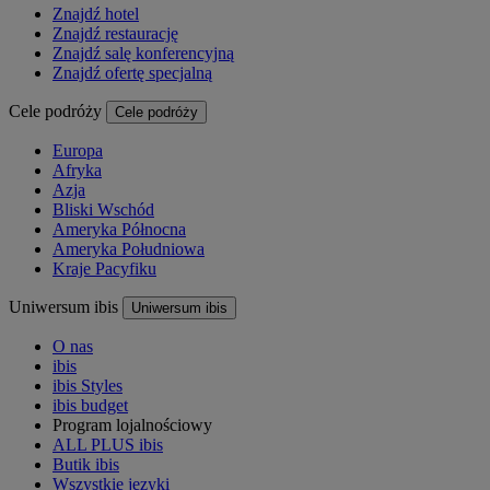
Znajdź hotel
Znajdź restaurację
Znajdź salę konferencyjną
Znajdź ofertę specjalną
Cele podróży
Cele podróży
Europa
Afryka
Azja
Bliski Wschód
Ameryka Północna
Ameryka Południowa
Kraje Pacyfiku
Uniwersum ibis
Uniwersum ibis
O nas
ibis
ibis Styles
ibis budget
Program lojalnościowy
ALL PLUS ibis
Butik ibis
Wszystkie języki