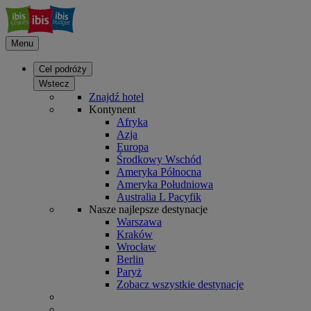
Menu
Cel podróży
Wstecz
Znajdź hotel
Kontynent
Afryka
Azja
Europa
Środkowy Wschód
Ameryka Północna
Ameryka Południowa
Australia L Pacyfik
Nasze najlepsze destynacje
Warszawa
Kraków
Wrocław
Berlin
Paryż
Zobacz wszystkie destynacje