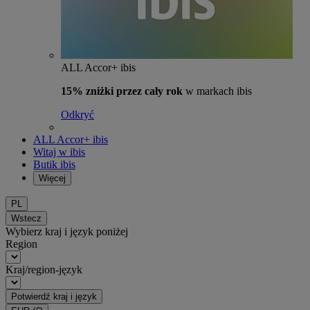
ALL Accor+ ibis
15% zniżki przez cały rok
w markach ibis
Odkryć
ALL Accor+ ibis
Witaj w ibis
Butik ibis
Więcej
PL
Wstecz
Wybierz kraj i język poniżej
Region
Kraj/region-język
Potwierdź kraj i język