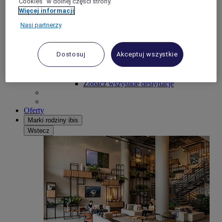
"Cookies” w dolnej części strony.
Ameryka Północna
Więcej informacji
Ameryka Południowa
Australia L Pacyfik
Nasi partnerzy
Nasze najlepsze destynacje
Warszawa
Kraków
Dostosuj
Akceptuj wszystkie
Wrocław
Berlin
Paryż
Zobacz wszystkie destynacje
Oferty
Marki rodziny ibis
Wstecz