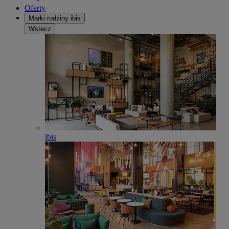
Oferty
Marki rodziny ibis
Wstecz
ibis