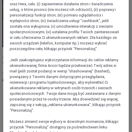
oraz Hera, celu: (i) zapewnienia działania stron i świadczenia
usług, o które prosisz (nie możesz ich odrzucić); (ii) poprawy i
personalizacji funkcji stron; (iii) pomiaru oglądalności i
wydajności stron; (iv) świadczenia usługi "cashback”, jeśli
została ona wykupiona; (v) umożliwienia interakcji z sieciami
społecznościowymi; (vi) ustalenia profilu Twoich zainteresowań
w celu oferowania Ci ukierunkowanych reklam. Dla każdego ze
swoich urządzeń (telefon, komputer itp.) możesz wybrać
poszczególne cele, klikając przycisk "Personalizuj”.
Zapraszamy do ibis family
Jeśli zaakceptujesz wykorzystanie informacji do celów reklamy
ukierunkowanej, firma Accor będzie przetwarzać Twój adres e-
mail (jeśli został podany) w wersji "shashowanej” (hashed),
Trzy wyraziste marki, dzięki którym wszędzie znajdziesz hotel
powiązany z Twoimi danymi dotyczącymi przeglądania,
dostosowany do indywidualnych potrzeb i zainteresowań
rezerwacji i programu lojalnościowego, aby wyświetlać Ci
ukierunkowane reklamy w witrynach osób trzecich i sieciach
Cel podróży
społecznościowych. Twoje dane mogą być zestawiane z danymi
Wstecz
posiadanymi przez te osoby trzecie. Aby dowiedzieć się więcej,
Znajdź hotel
zapoznaj się z sekcją „reklama ukierunkowana”, klikając przycisk
Kontynent
"Personalizuj”.
Afryka
Azja
Możesz zmienić swoje wybory w dowolnym momencie, klikając
Europa
przycisk "Personalizuj” dostępny za pośrednictwem linku
Środkowy Wschód