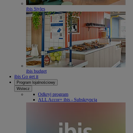
ibis Styles
ibis budget
ibis Go get it
Program lojalnościowy
Wstecz
Odkryj program
ALL Accor+ ibis - Subskrypcja