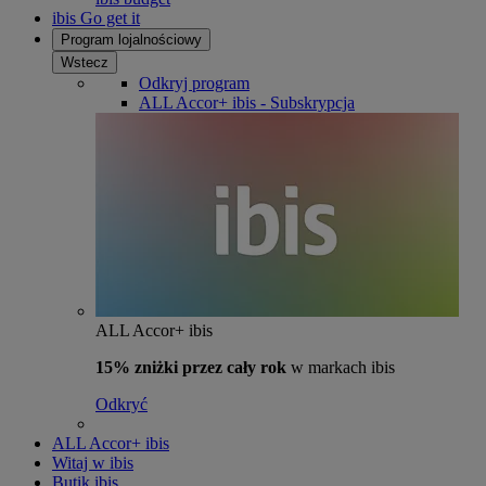
ibis Go get it
Program lojalnościowy
Wstecz
Odkryj program
ALL Accor+ ibis - Subskrypcja
ALL Accor+ ibis
15% zniżki przez cały rok
w markach ibis
Odkryć
ALL Accor+ ibis
Witaj w ibis
Butik ibis