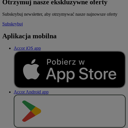
Otrzymuj nasze ekskluzywne oferty
Subskrybuj newsletter, aby otrzymywać nasze najnowsze oferty
Subskrybuj
Aplikacja mobilna
Accor iOS app
Accor Android app
P
O
B
I
E
R
Z Z