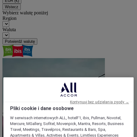
EUR
(€)
Wstecz
Wybierz walutę poniżej
Region
Waluta
Potwierdź walutę
Kontynuuj bez udzielania zgody →
Pliki cookie i dane osobowe
W serwisach internetowych ALL, hotelF1, ibis, Pullman, Novotel,
Mercure, MGallery, Sofitel, Movenpick, Mantra, Resorts, Business
Travel, Meetings, Travelpros, Restaurants & Bars, Spa,
Apartments & Villas, Activities & Events, Limitless Experiences