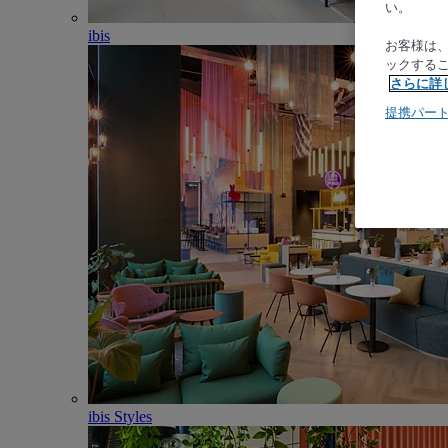
い。
ibis
お客様は
ックする
さらに詳
提携パー
ibis Styles