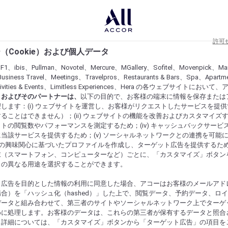
許可
（Cookie）および個人データ
lF1、ibis、Pullman、Novotel、Mercure、MGallery、Sofitel、Movenpick、Ma
usiness Travel、Meetings、Travelpros、Restaurants & Bars、Spa、Apartme
ctivities & Events、Limitless Experiences、Hera の各ウェブサイトにおいて
r）およびそのパートナーは、
以下の目的で、お客様の端末に情報を保存または
します：(i) ウェブサイトを運営し、お客様がリクエストしたサービスを提
ることはできません）；(ii) ウェブサイトの機能を改善およびカスタマイズするた
トの閲覧数やパフォーマンスを測定するため；(iv) キャッシュバックサービ
当該サービスを提供するため；(v) ソーシャルネットワークとの連携を可能
お客様の興味関心に基づいたプロファイルを作成し、ターゲット広告を提供するた
末（スマートフォン、コンピューターなど）ごとに、「カスタマイズ」ボタン
らの異なる用途を選択することができます。
ト広告を目的とした情報の利用に同意した場合、アコーはお客様のメールアド
合）を「ハッシュ化（hashed）」した上で、閲覧データ、予約データ、ロ
データと組み合わせて、第三者のサイトやソーシャルネットワーク上でターゲ
めに処理します。お客様のデータは、これらの第三者が保有するデータと照合
。詳細については、「カスタマイズ」ボタンから「ターゲット広告」の項目を