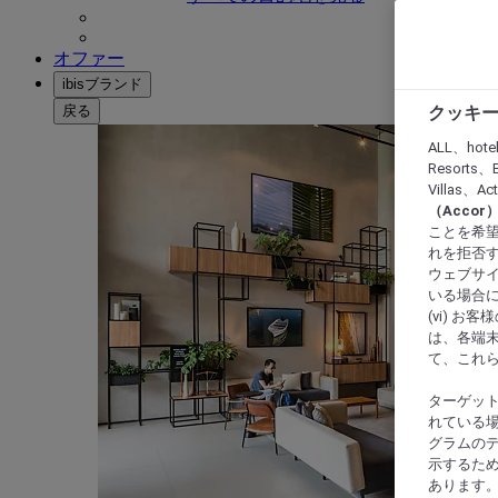
オファー
ibisブランド
戻る
クッキー
ALL、hote
Resorts、B
Villas、A
（Acco
ことを希望
れを拒否す
ウェブサイ
いる場合に
(vi) 
は、各端
て、これ
ターゲッ
れている場
グラムの
示するた
あります