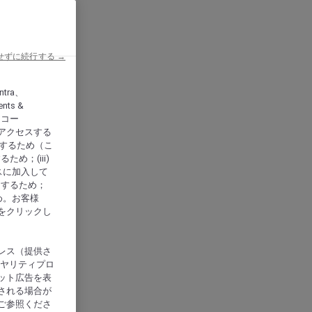
せずに続行する →
ntra、
nts &
、アコー
アクセスする
供するため（こ
め；(iii)
スに加入して
にするため；
め。お客様
をクリックし
レス（提供さ
イヤリティプロ
ット広告を表
される場合が
ご参照くださ