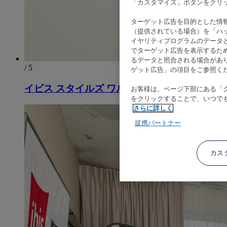
「カスタマイズ」ボタンをクリ
ターゲット広告を目的とした情
（提供されている場合）を「ハッ
イヤリティプログラムのデータ
でターゲット広告を表示するた
るデータと照合される場合があ
/ 5
ゲット広告」の項目をご参照く
イビス スタイルズ ワルシャワ シティ
お客様は、ページ下部にある「
をクリックすることで、いつで
さらに詳しく
提携パートナー
カス