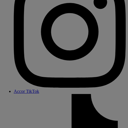
Accor TikTok