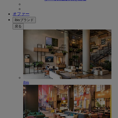
オファー
ibisブランド
戻る
ibis