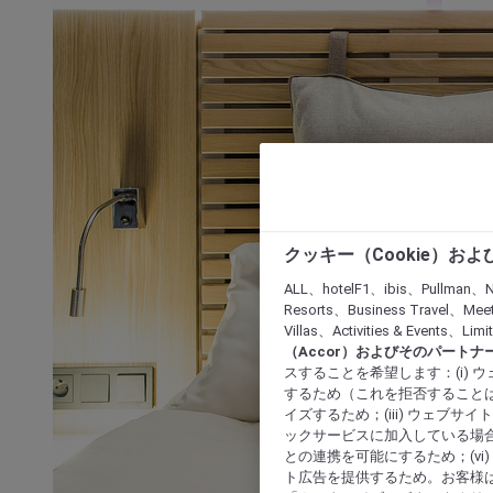
クッキー（Cookie）お
ALL、hotelF1、ibis、Pullman、N
Resorts、Business Travel、Mee
Villas、Activities & Even
（Accor）およびそのパートナ
スすることを希望します：(i)
するため（これを拒否することは
イズするため；(iii) ウェブサ
ックサービスに加入している場合
との連携を可能にするため；(v
ト広告を提供するため。お客様