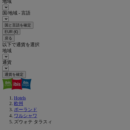
地域
国/地域 - 言語
国と言語を確定
EUR
(€)
戻る
以下で通貨を選択
地域
通貨
通貨を確定
Hotels
欧州
ポーランド
ワルシャワ
ズウォテ タラスィ