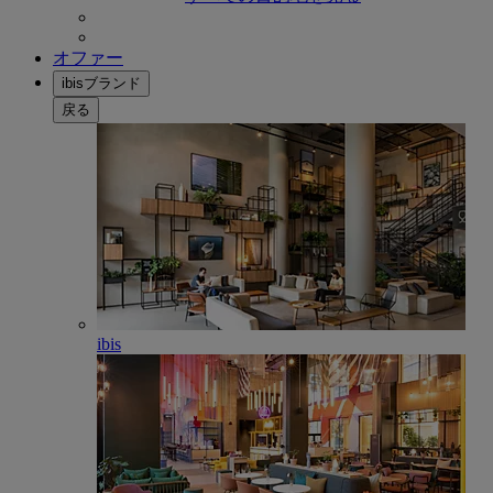
オファー
ibisブランド
戻る
ibis