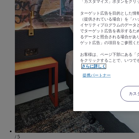
「カスタマイズ」ボタンをクリ
ターゲット広告を目的とした情
（提供されている場合）を「ハッ
イヤリティプログラムのデータ
でターゲット広告を表示するた
るデータと照合される場合があ
ゲット広告」の項目をご参照く
お客様は、ページ下部にある「
をクリックすることで、いつで
さらに詳しく
提携パートナー
カス
/ 5