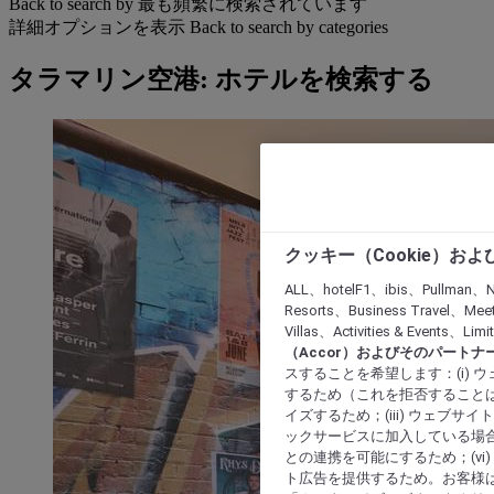
Back to search by 最も頻繁に検索されています
詳細オプションを表示
Back to search by categories
タラマリン空港: ホテルを検索する
クッキー（Cookie）お
ALL、hotelF1、ibis、Pullman、N
Resorts、Business Travel、Mee
Villas、Activities & Even
（Accor）およびそのパートナ
スすることを希望します：(i)
するため（これを拒否することは
イズするため；(iii) ウェブサ
ックサービスに加入している場合
との連携を可能にするため；(v
ト広告を提供するため。お客様