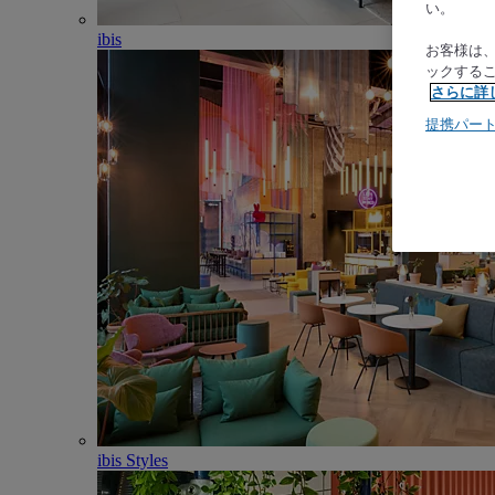
い。
ibis
お客様は
ックする
さらに詳
提携パー
ibis Styles