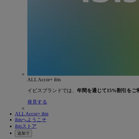
ALL Accor+ ibis
イビスブランドでは、
年間を通じて15%割引をご
発見する
ALL Accor+ ibis
ibisへようこそ
ibisストア
追加で