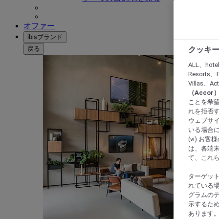
オファー
ibisブランド
戻る
クッキー
ALL、hote
Resorts、B
Villas、A
（Acco
ことを希望
れを拒否す
ウェブサイ
いる場合に
(vi) 
は、各端
て、これ
ターゲッ
れている場
グラムの
示するた
あります