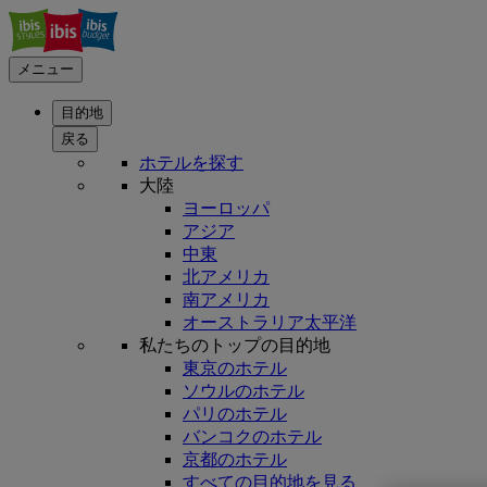
メニュー
目的地
戻る
ホテルを探す
大陸
ヨーロッパ
アジア
中東
北アメリカ
南アメリカ
オーストラリア太平洋
私たちのトップの目的地
東京のホテル
ソウルのホテル
パリのホテル
バンコクのホテル
京都のホテル
すべての目的地を見る