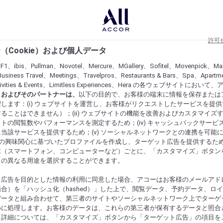
許可
（Cookie）および個人データ
lF1、ibis、Pullman、Novotel、Mercure、MGallery、Sofitel、Movenpick、Ma
usiness Travel、Meetings、Travelpros、Restaurants & Bars、Spa、Apartme
ctivities & Events、Limitless Experiences、Hera の各ウェブサイトにおいて
r）およびそのパートナーは、
以下の目的で、お客様の端末に情報を保存または
します：(i) ウェブサイトを運営し、お客様がリクエストしたサービスを提
ることはできません）；(ii) ウェブサイトの機能を改善およびカスタマイズするた
トの閲覧数やパフォーマンスを測定するため；(iv) キャッシュバックサービ
当該サービスを提供するため；(v) ソーシャルネットワークとの連携を可能
お客様の興味関心に基づいたプロファイルを作成し、ターゲット広告を提供するた
末（スマートフォン、コンピューターなど）ごとに、「カスタマイズ」ボタン
らの異なる用途を選択することができます。
ト広告を目的とした情報の利用に同意した場合、アコーはお客様のメールアド
合）を「ハッシュ化（hashed）」した上で、閲覧データ、予約データ、ロ
データと組み合わせて、第三者のサイトやソーシャルネットワーク上でターゲ
めに処理します。お客様のデータは、これらの第三者が保有するデータと照合
。詳細については、「カスタマイズ」ボタンから「ターゲット広告」の項目を