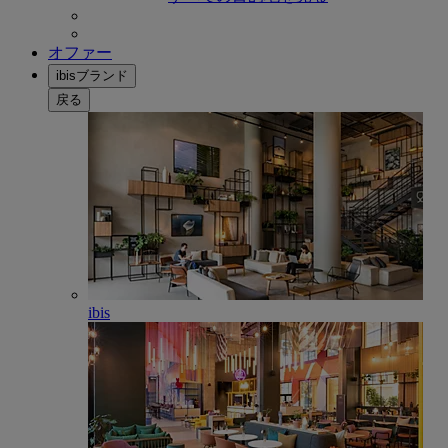
オファー
ibisブランド
戻る
ibis