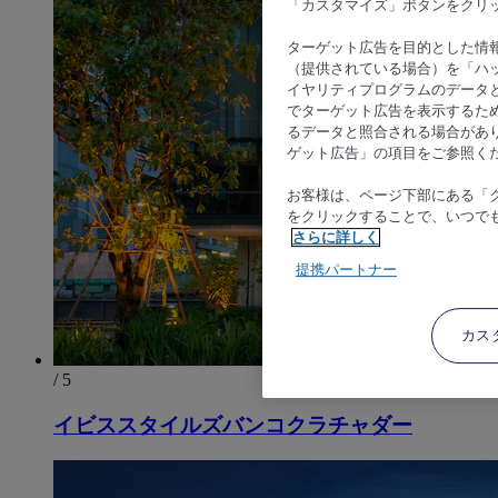
「カスタマイズ」ボタンをクリ
ターゲット広告を目的とした情
（提供されている場合）を「ハッ
イヤリティプログラムのデータ
でターゲット広告を表示するた
るデータと照合される場合があ
ゲット広告」の項目をご参照く
お客様は、ページ下部にある「
をクリックすることで、いつで
さらに詳しく
提携パートナー
カス
/ 5
イビススタイルズバンコクラチャダー