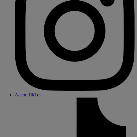
Accor TikTok