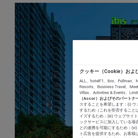
クッキー（Cookie）お
ALL、hotelF1、ibis、Pullman、N
Resorts、Business Travel、Mee
Villas、Activities & Even
（Accor）およびそのパートナ
スすることを希望します：(i)
するため（これを拒否することは
イズするため；(iii) ウェブサ
ックサービスに加入している場合
との連携を可能にするため；(v
ト広告を提供するため。お客様