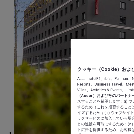
クッキー（Cookie）お
ALL、hotelF1、ibis、Pullman、N
Resorts、Business Travel、Mee
Villas、Activities & Even
（Accor）およびそのパートナ
スすることを希望します：(i)
するため（これを拒否することは
イズするため；(iii) ウェブサ
ックサービスに加入している場合
との連携を可能にするため；(v
ト広告を提供するため。お客様