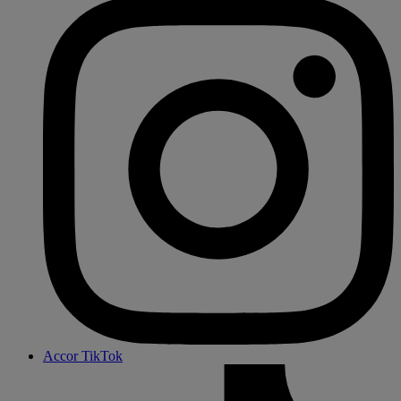
Accor TikTok