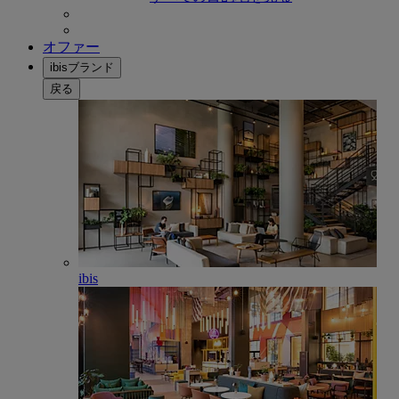
オファー
ibisブランド
戻る
ibis