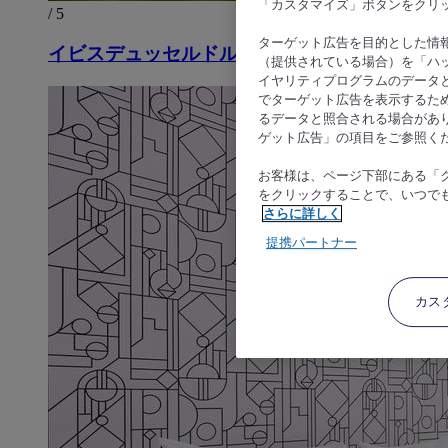
「カスタマイズ」ボタンをクリ
/ 5
ターゲット広告を目的とした情
イビスデュッセルドルフエアポート
（提供されている場合）を「ハッ
イヤリティプログラムのデータ
でターゲット広告を表示するた
るデータと照合される場合があ
ゲット広告」の項目をご参照く
お客様は、ページ下部にある「
をクリックすることで、いつで
さらに詳しく
提携パートナー
カス