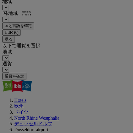
地域
国/地域 - 言語
国と言語を確定
EUR
(€)
戻る
以下で通貨を選択
地域
通貨
通貨を確定
Hotels
欧州
ドイツ
North Rhine Westphalia
デュッセルドルフ
Dusseldorf airport