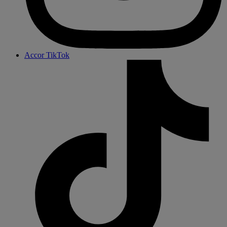
Accor TikTok