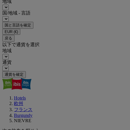
地域
国/地域 - 言語
国と言語を確定
EUR
(€)
戻る
以下で通貨を選択
地域
通貨
通貨を確定
Hotels
欧州
フランス
Burgundy
NIEVRE