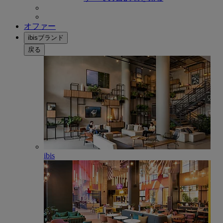
オファー
ibisブランド
戻る
ibis