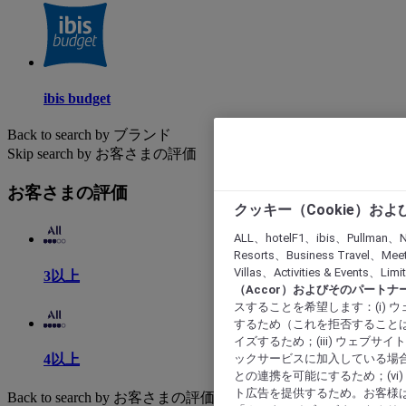
ibis budget
Back to search by ブランド
Skip search by お客さまの評価
お客さまの評価
クッキー（Cookie）お
ALL、hotelF1、ibis、Pullman、N
Resorts、Business Travel、Mee
Villas、Activities & Even
3以上
（Accor）およびそのパートナ
スすることを希望します：(i)
するため（これを拒否することは
イズするため；(iii) ウェブサ
ックサービスに加入している場合
4以上
との連携を可能にするため；(v
ト広告を提供するため。お客様
Back to search by お客さまの評価