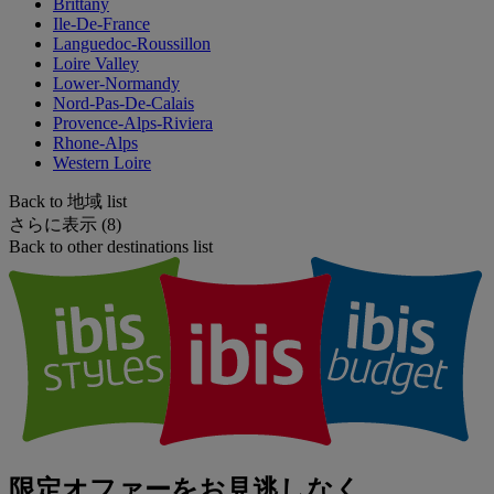
Brittany
Ile-De-France
Languedoc-Roussillon
Loire Valley
Lower-Normandy
Nord-Pas-De-Calais
Provence-Alps-Riviera
Rhone-Alps
Western Loire
Back to 地域 list
さらに表示 (8)
Back to other destinations list
限定オファーをお見逃しなく