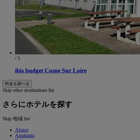
/ 5
ibis budget Cosne Sur Loire
料金を調べる
Skip other destinations list
さらにホテルを探す
Skip 地域 list
Alsace
Aquitania