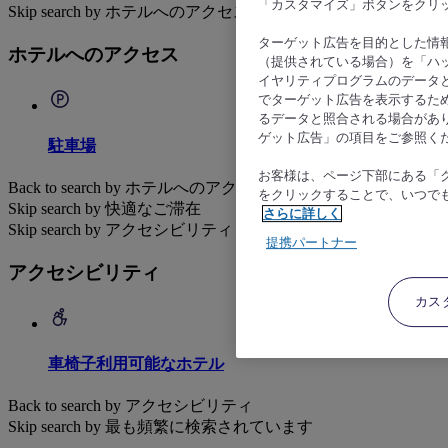
「カスタマイズ」ボタンをクリ
Skip search by ホテルへのアクセス
ターゲット広告を目的とした情
ホテルへのアクセス
（提供されている場合）を「ハッ
イヤリティプログラムのデータ
でターゲット広告を表示するた
るデータと照合される場合があ
ゲット広告」の項目をご参照く
駐車場
お客様は、ページ下部にある「
Back to search by ホテルへのアクセス
をクリックすることで、いつで
Skip search by 快適なご滞在
さらに詳しく
Skip search by アクセシビリティ
提携パートナー
アクセシビリティ
カス
車椅子利用可能なホテル
Back to search by アクセシビリティ
Skip search by 最も頻繁に検索されています