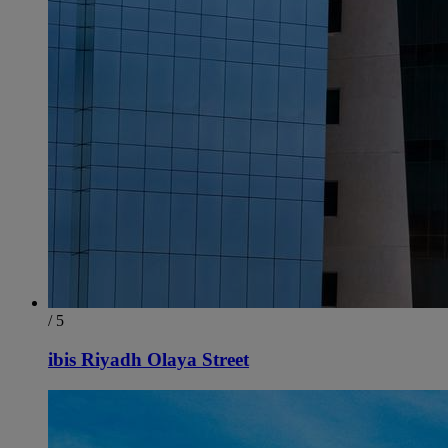
/ 5
ibis Riyadh Olaya Street