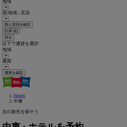
地域
国/地域 - 言語
国と言語を確定
EUR
(€)
戻る
以下で通貨を選択
地域
通貨
通貨を確定
Hotels
中東
次の旅先を探そう
中東 : ホテルを予約