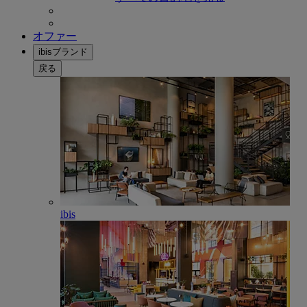
オファー
ibisブランド
戻る
ibis