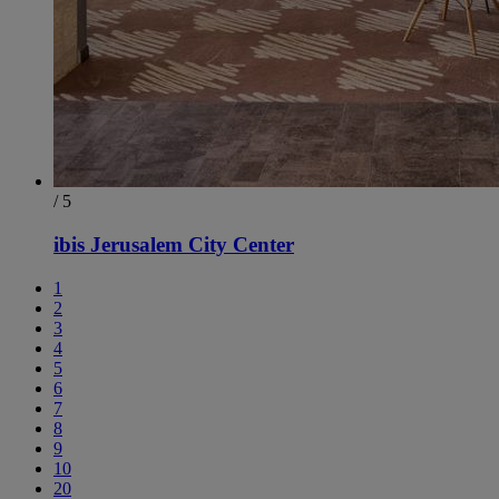
/ 5
ibis Jerusalem City Center
1
2
3
4
5
6
7
8
9
10
20