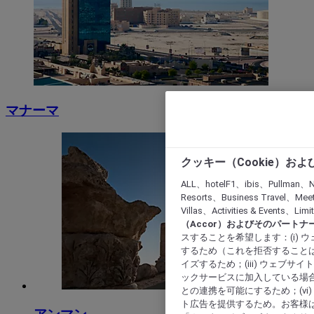
マナーマ
クッキー（Cookie）お
ALL、hotelF1、ibis、Pullman、N
Resorts、Business Travel、Mee
Villas、Activities & Even
（Accor）およびそのパートナ
スすることを希望します：(i)
するため（これを拒否することは
イズするため；(iii) ウェブサ
ックサービスに加入している場合
との連携を可能にするため；(v
ト広告を提供するため。お客様