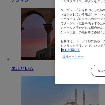
アンマン
「カスタマイズ」ボタンをクリ
ターゲット広告を目的とした情
（提供されている場合）を「ハッ
イヤリティプログラムのデータ
でターゲット広告を表示するた
るデータと照合される場合があ
ゲット広告」の項目をご参照く
お客様は、ページ下部にある「
をクリックすることで、いつで
さらに詳しく
提携パートナー
エルサレム
カス