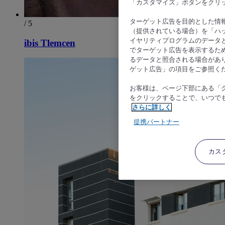
「カスタマイズ」ボタンをクリ
ターゲット広告を目的とした情
/ 5
（提供されている場合）を「ハッ
イヤリティプログラムのデータ
ibis Tlemcen
でターゲット広告を表示するた
るデータと照合される場合があ
ゲット広告」の項目をご参照く
お客様は、ページ下部にある「
をクリックすることで、いつで
さらに詳しく
提携パートナー
カス