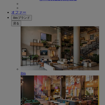
オファー
ibisブランド
戻る
ibis