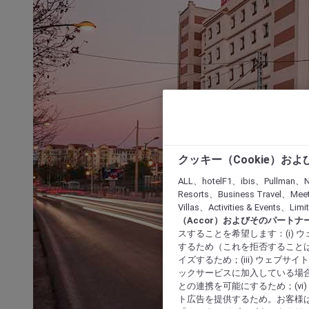
クッキー（Cookie）お
ALL、hotelF1、ibis、Pullman、N
Resorts、Business Travel、Mee
Villas、Activities & Even
（Accor）およびそのパートナ
スすることを希望します：(i)
するため（これを拒否することは
イズするため；(iii) ウェブサ
ックサービスに加入している場合
との連携を可能にするため；(v
ト広告を提供するため。お客様