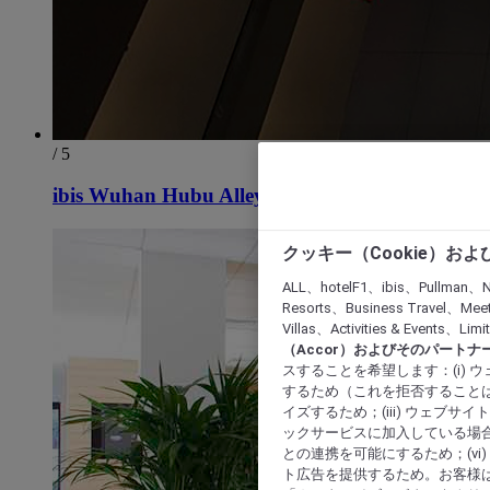
/ 5
ibis Wuhan Hubu Alley Hotel
クッキー（Cookie）お
ALL、hotelF1、ibis、Pullman、N
Resorts、Business Travel、Mee
Villas、Activities & Even
（Accor）およびそのパートナ
スすることを希望します：(i)
するため（これを拒否することは
イズするため；(iii) ウェブサ
ックサービスに加入している場合
との連携を可能にするため；(v
ト広告を提供するため。お客様