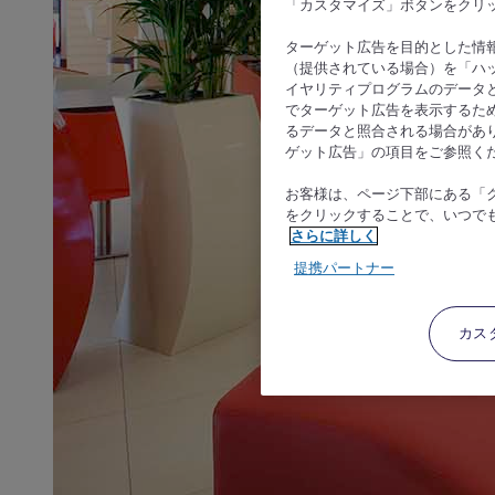
「カスタマイズ」ボタンをクリ
ターゲット広告を目的とした情
（提供されている場合）を「ハッ
イヤリティプログラムのデータ
でターゲット広告を表示するた
るデータと照合される場合があ
ゲット広告」の項目をご参照く
お客様は、ページ下部にある「
をクリックすることで、いつで
さらに詳しく
提携パートナー
カス