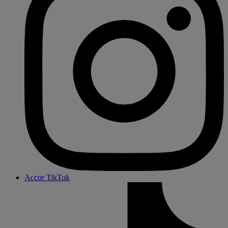
Accor TikTok