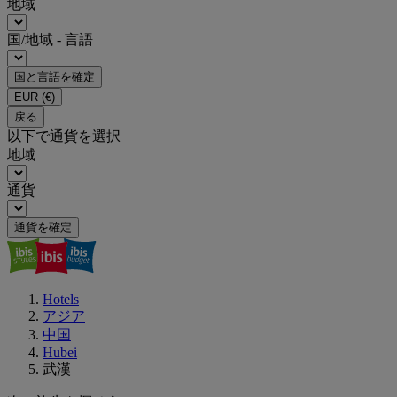
地域
国/地域 - 言語
国と言語を確定
EUR
(€)
戻る
以下で通貨を選択
地域
通貨
通貨を確定
Hotels
アジア
中国
Hubei
武漢