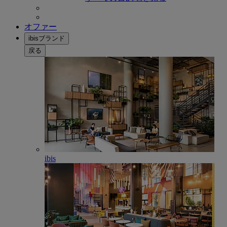
オファー
ibisブランド
戻る
ibis