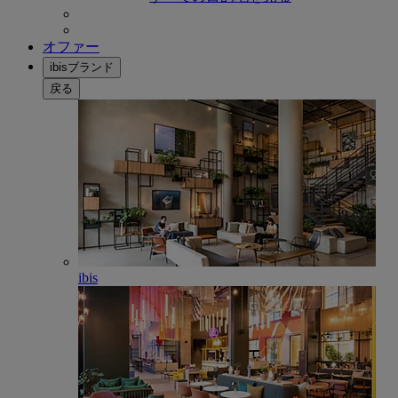
オファー
ibisブランド
戻る
ibis