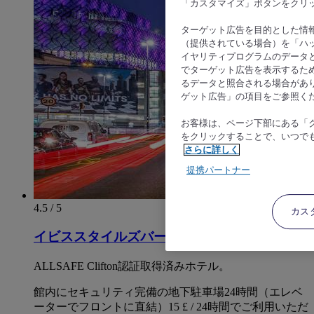
「カスタマイズ」ボタンをクリ
ターゲット広告を目的とした情
（提供されている場合）を「ハッ
イヤリティプログラムのデータ
でターゲット広告を表示するた
るデータと照合される場合があ
ゲット広告」の項目をご参照く
お客様は、ページ下部にある「
をクリックすることで、いつで
さらに詳しく
提携パートナー
4.5 / 5
カス
イビススタイルズバーミンガムセンター
ALLSAFE Clifton認証取得済みホテル。
館内にセキュリティ完備の地下駐車場24時間（エレベ
ーターでフロントに直結）15 £ / 24時間でご利用いただ