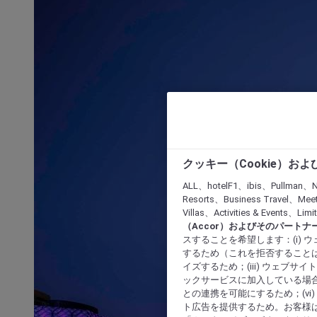
クッキー（Cookie）お
ALL、hotelF1、ibis、Pullman、N
Resorts、Business Travel、Mee
Villas、Activities & Even
（Accor）およびそのパートナ
スすることを希望します：(i)
するため（これを拒否することは
イズするため；(iii) ウェブサ
ックサービスに加入している場合
との連携を可能にするため；(v
ト広告を提供するため。お客様