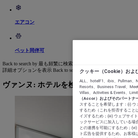
エアコン
ペット同伴可
Back to search by 最も頻繁に検索されています
詳細オプションを表示
Back to search by categories
クッキー（Cookie）お
ALL、hotelF1、ibis、Pullman、N
ヴァンヌ: ホテルを検索する
Resorts、Business Travel、Mee
Villas、Activities & Even
（Accor）およびそのパートナ
スすることを希望します：(i)
するため（これを拒否することは
イズするため；(iii) ウェブサ
ックサービスに加入している場合
との連携を可能にするため；(v
ト広告を提供するため。お客様