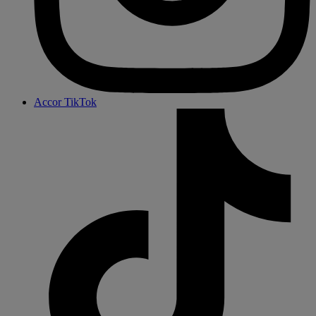
Accor TikTok