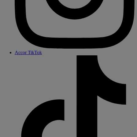
Accor TikTok