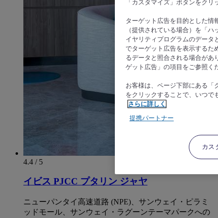
「カスタマイズ」ボタンをクリ
ターゲット広告を目的とした情
（提供されている場合）を「ハッ
イヤリティプログラムのデータ
でターゲット広告を表示するた
るデータと照合される場合があ
ゲット広告」の項目をご参照く
お客様は、ページ下部にある「
をクリックすることで、いつで
さらに詳しく
提携パートナー
カス
4.4 / 5
イビス PJCC プタリン ジャヤ
ニューパンタイ高速道路 (NPE)、サンウェイ・ピラミ
ッドモール、サンウェイ・ラグーンテーマパークへの