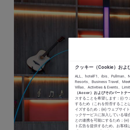
クッキー（Cookie）お
ALL、hotelF1、ibis、Pullman、N
Resorts、Business Travel、Mee
Villas、Activities & Even
（Accor）およびそのパートナ
スすることを希望します：(i)
するため（これを拒否することは
イズするため；(iii) ウェブサ
ックサービスに加入している場合
との連携を可能にするため；(v
ト広告を提供するため。お客様