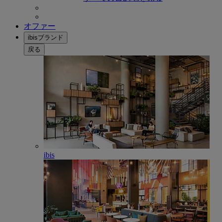
オファー
ibisブランド
戻る
ibis