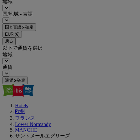
地域
国/地域 - 言語
国と言語を確定
EUR
(€)
戻る
以下で通貨を選択
地域
通貨
通貨を確定
Hotels
欧州
フランス
Lower-Normandy
MANCHE
サントメールエグリーズ