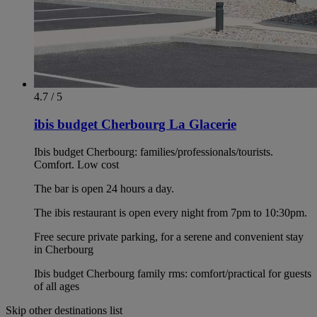
4.7 / 5
ibis budget Cherbourg La Glacerie
Ibis budget Cherbourg: families/professionals/tourists.
Comfort. Low cost
The bar is open 24 hours a day.
The ibis restaurant is open every night from 7pm to 10:30pm.
Free secure private parking, for a serene and convenient stay
in Cherbourg
Ibis budget Cherbourg family rms: comfort/practical for guests
of all ages
Skip other destinations list