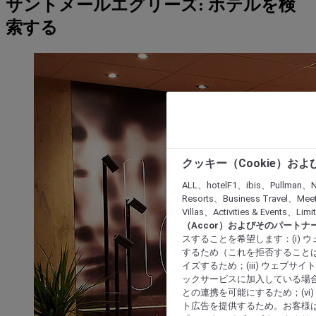
サントメールエグリーズ: ホテルを検
索する
クッキー（Cookie）お
ALL、hotelF1、ibis、Pullman、N
Resorts、Business Travel、Mee
Villas、Activities & Even
（Accor）およびそのパートナ
スすることを希望します：(i)
するため（これを拒否することは
イズするため；(iii) ウェブサ
ックサービスに加入している場合
との連携を可能にするため；(v
ト広告を提供するため。お客様