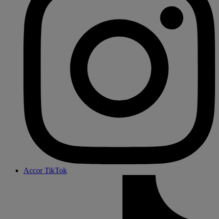
Accor TikTok