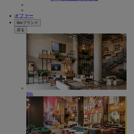
オファー
ibisブランド
戻る
ibis