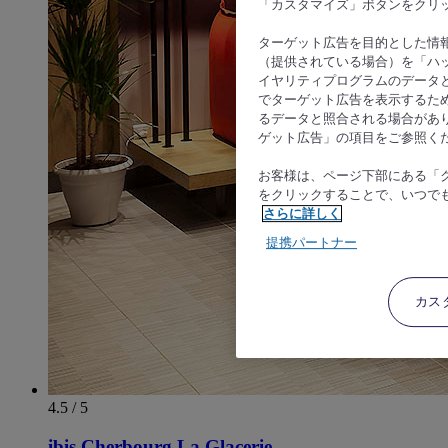
「カスタマイズ」ボタンをクリ
ターゲット広告を目的とした情
（提供されている場合）を「ハッ
イヤリティプログラムのデータ
でターゲット広告を表示するた
るデータと照合される場合があ
ゲット広告」の項目をご参照く
お客様は、ページ下部にある「
をクリックすることで、いつで
さらに詳しく
提携パートナー
カス
4.5 / 5
ibis Cherbourg La Glacerie