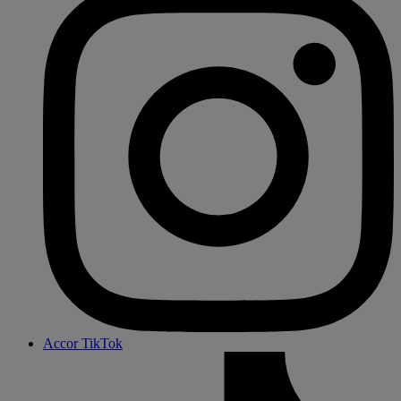
Accor TikTok