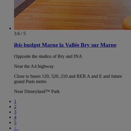
3.6 / 5
ibis budget Marne la Vallée Bry sur Marne
Opposite the studios of Bry and INA
Near the A4 highway
Close to buses 120, 520, 210 and RER A and E and future
grand Paris metro
Near Disneyland™ Park
1
2
3
4
5
〉