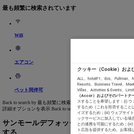
最も頻繁に検索されています
Wifi
エアコン
クッキー（Cookie）お
ALL、hotelF1、ibis、Pullman、N
Resorts、Business Travel、Mee
ペット同伴可
Villas、Activities & Even
（Accor）およびそのパートナ
スすることを希望します：(i)
Back to search by 最も頻繁に検索されています
するため（これを拒否することは
詳細オプションを表示
Back to search by categories
イズするため；(iii) ウェブサ
ックサービスに加入している場合
サンモールデフォッセ: ホテルを検索
との連携を可能にするため；(v
ト広告を提供するため。お客様
する