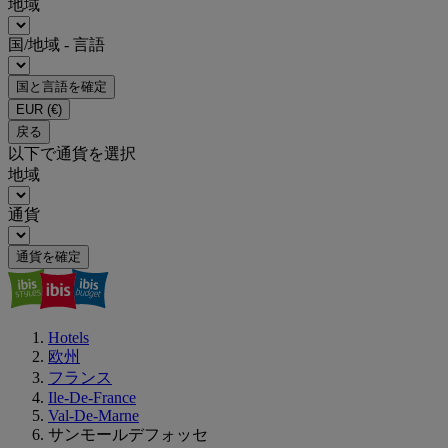
地域
国/地域 - 言語
国と言語を確定
EUR
(€)
戻る
以下で通貨を選択
地域
通貨
通貨を確定
Hotels
欧州
フランス
Ile-De-France
Val-De-Marne
サンモールデフォッセ