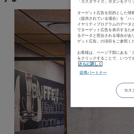
「カスタマイズ」ボタンをクリ
ターゲット広告を目的とした情
（提供されている場合）を「ハッ
イヤリティプログラムのデータ
でターゲット広告を表示するた
るデータと照合される場合があ
ゲット広告」の項目をご参照く
お客様は、ページ下部にある「
をクリックすることで、いつで
さらに詳しく
提携パートナー
カス