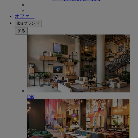
オファー
ibisブランド
戻る
ibis