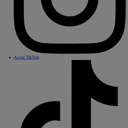
Accor TikTok