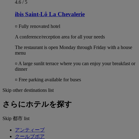
4.6 / 5
ibis Saint-Lô La Chevalerie
¤ Fully renovated hotel
A conference/reception area for all your needs
The restaurant is open Monday through Friday with a house
menu
¤ A large sunlit terrace where you can enjoy your breakfast or
dinner
¤ Free parking available for buses
Skip other destinations list
さらにホテルを探す
Skip 都市 list
アンティーブ
クールブボア