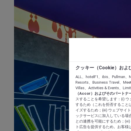
クッキー（Cookie）お
ALL、hotelF1、ibis、Pullman、N
Resorts、Business Travel、Mee
Villas、Activities & Even
（Accor）およびそのパートナ
スすることを希望します：(i)
するため（これを拒否することは
イズするため；(iii) ウェブサ
ックサービスに加入している場合
との連携を可能にするため；(v
ト広告を提供するため。お客様