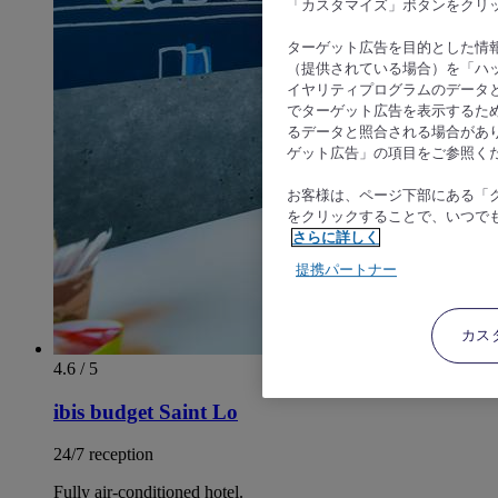
「カスタマイズ」ボタンをクリ
ターゲット広告を目的とした情
（提供されている場合）を「ハッ
イヤリティプログラムのデータ
でターゲット広告を表示するた
るデータと照合される場合があ
ゲット広告」の項目をご参照く
お客様は、ページ下部にある「
をクリックすることで、いつで
さらに詳しく
提携パートナー
カス
4.6 / 5
ibis budget Saint Lo
24/7 reception
Fully air-conditioned hotel.