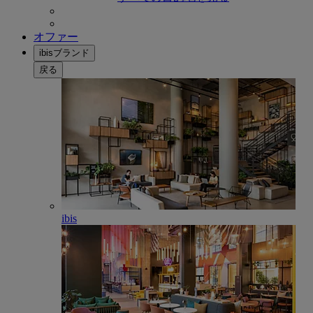
オファー
ibisブランド
戻る
ibis