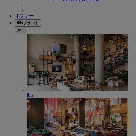
オファー
ibisブランド
戻る
ibis