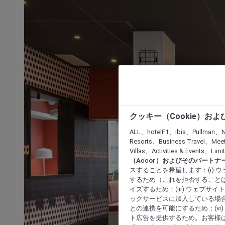
クッキー（Cookie）お
ALL、hotelF1、ibis、Pullman、N
Resorts、Business Travel、Mee
Villas、Activities & Even
（Accor）およびそのパートナ
スすることを希望します：(i)
するため（これを拒否することは
イズするため；(iii) ウェブサ
ックサービスに加入している場合
との連携を可能にするため；(v
ト広告を提供するため。お客様