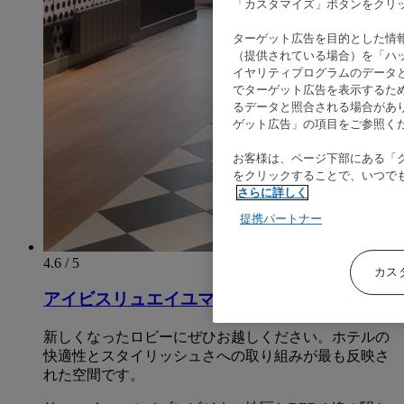
「カスタマイズ」ボタンをクリ
ターゲット広告を目的とした情
（提供されている場合）を「ハッ
イヤリティプログラムのデータ
でターゲット広告を表示するた
るデータと照合される場合があ
ゲット広告」の項目をご参照く
お客様は、ページ下部にある「
をクリックすることで、いつで
さらに詳しく
提携パートナー
4.6 / 5
カス
アイビスリュエイユマルメゾンサントル
新しくなったロビーにぜひお越しください。ホテルの
快適性とスタイリッシュさへの取り組みが最も反映さ
れた空間です。