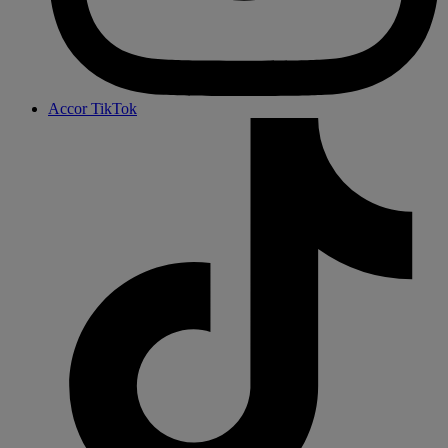
Accor TikTok