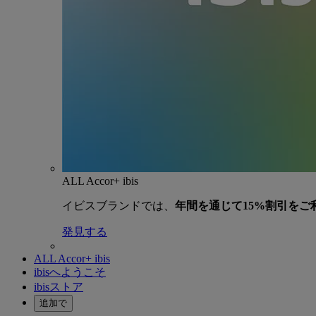
ALL Accor+ ibis
イビスブランドでは、
年間を通じて15%割引をご
発見する
ALL Accor+ ibis
ibisへようこそ
ibisストア
追加で