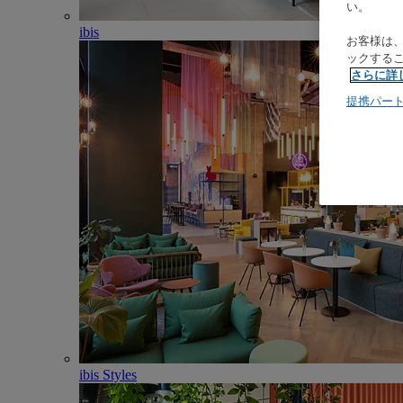
い。
ibis
お客様は
ックする
さらに詳
提携パー
ibis Styles