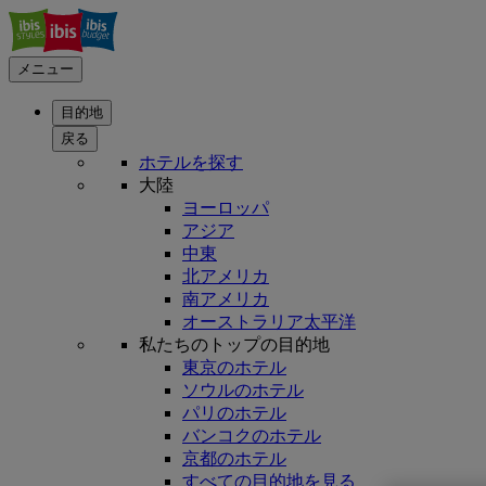
メニュー
目的地
戻る
ホテルを探す
大陸
ヨーロッパ
アジア
中東
北アメリカ
南アメリカ
オーストラリア太平洋
私たちのトップの目的地
東京のホテル
ソウルのホテル
パリのホテル
バンコクのホテル
京都のホテル
すべての目的地を見る