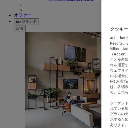
オファー
ibisブランド
戻る
クッキー
ALL、hote
Resorts、B
Villas、A
（Acco
ことを希望
れを拒否す
ウェブサイ
いる場合に
(vi) 
は、各端
て、これ
ターゲッ
れている場
グラムの
示するた
あります