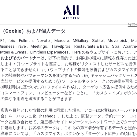
許可
（Cookie）および個人データ
lF1、ibis、Pullman、Novotel、Mercure、MGallery、Sofitel、Movenpick、Ma
usiness Travel、Meetings、Travelpros、Restaurants & Bars、Spa、Apartme
ctivities & Events、Limitless Experiences、Hera の各ウェブサイトにおいて
r）およびそのパートナーは、
以下の目的で、お客様の端末に情報を保存または
します：(i) ウェブサイトを運営し、お客様がリクエストしたサービスを提
ることはできません）；(ii) ウェブサイトの機能を改善およびカスタマイズするた
トの閲覧数やパフォーマンスを測定するため；(iv) キャッシュバックサービ
当該サービスを提供するため；(v) ソーシャルネットワークとの連携を可能
お客様の興味関心に基づいたプロファイルを作成し、ターゲット広告を提供するた
末（スマートフォン、コンピューターなど）ごとに、「カスタマイズ」ボタン
らの異なる用途を選択することができます。
ト広告を目的とした情報の利用に同意した場合、アコーはお客様のメールアド
合）を「ハッシュ化（hashed）」した上で、閲覧データ、予約データ、ロ
データと組み合わせて、第三者のサイトやソーシャルネットワーク上でターゲ
めに処理します。お客様のデータは、これらの第三者が保有するデータと照合
。詳細については、「カスタマイズ」ボタンから「ターゲット広告」の項目を