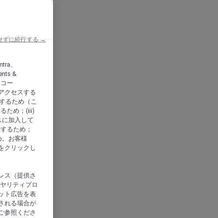
せずに続行する →
ntra、
nts &
、アコー
アクセスする
供するため（こ
め；(iii)
スに加入して
にするため；
め。お客様
をクリックし
レス（提供さ
イヤリティプロ
ット広告を表
される場合が
ご参照くださ