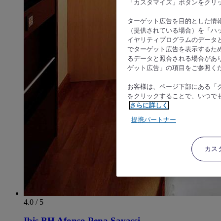
「カスタマイズ」ボタンをクリ
ターゲット広告を目的とした情
（提供されている場合）を「ハッ
イヤリティプログラムのデータ
でターゲット広告を表示するた
るデータと照合される場合があ
ゲット広告」の項目をご参照く
お客様は、ページ下部にある「
をクリックすることで、いつで
さらに詳しく
提携パートナー
カス
4.0 / 5
Ibis BH Afonso Pena Savassi