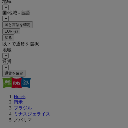
地域
国/地域 - 言語
国と言語を確定
EUR
(€)
戻る
以下で通貨を選択
地域
通貨
通貨を確定
Hotels
南米
ブラジル
ミナスジェライス
ノバリマ