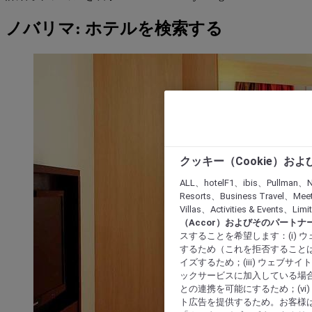
ノバリマ: ホテルを検索する
クッキー（Cookie）お
ALL、hotelF1、ibis、Pullman、N
Resorts、Business Travel、Mee
Villas、Activities & Even
（Accor）およびそのパートナ
スすることを希望します：(i)
するため（これを拒否することは
イズするため；(iii) ウェブサ
ックサービスに加入している場合
との連携を可能にするため；(v
ト広告を提供するため。お客様