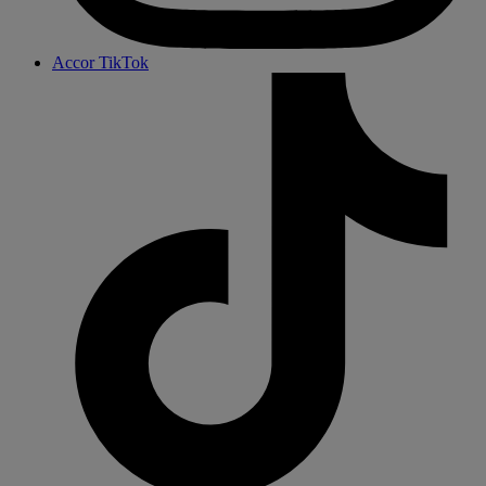
Accor TikTok