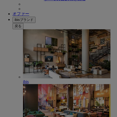
オファー
ibisブランド
戻る
ibis