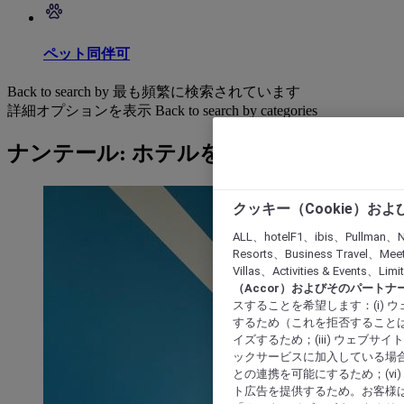
ペット同伴可
Back to search by 最も頻繁に検索されています
詳細オプションを表示
Back to search by categories
ナンテール: ホテルを検索する
クッキー（Cookie）お
ALL、hotelF1、ibis、Pullman、N
Resorts、Business Travel、Mee
Villas、Activities & Even
（Accor）およびそのパートナ
スすることを希望します：(i)
するため（これを拒否することは
イズするため；(iii) ウェブサ
ックサービスに加入している場合
との連携を可能にするため；(v
ト広告を提供するため。お客様