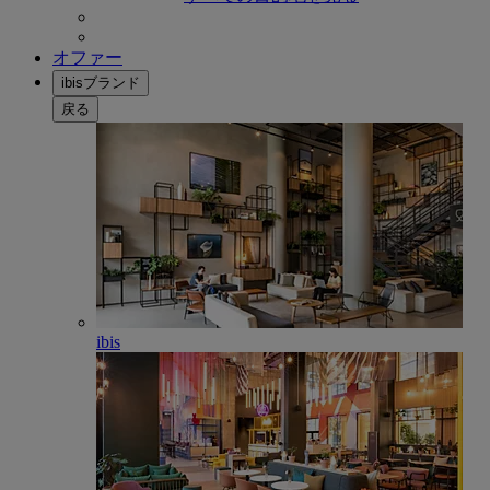
オファー
ibisブランド
戻る
ibis