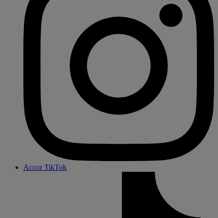
Accor TikTok