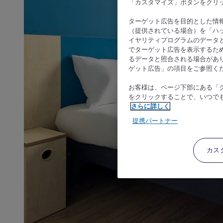
「カスタマイズ」ボタンをクリ
ターゲット広告を目的とした情
（提供されている場合）を「ハッ
イヤリティプログラムのデータ
でターゲット広告を表示するた
るデータと照合される場合があ
ゲット広告」の項目をご参照く
お客様は、ページ下部にある「
をクリックすることで、いつで
さらに詳しく
提携パートナー
カス