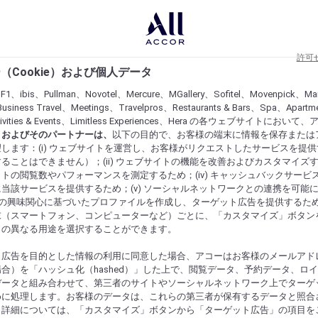
許可
（Cookie）および個人データ
lF1、ibis、Pullman、Novotel、Mercure、MGallery、Sofitel、Movenpick、Ma
usiness Travel、Meetings、Travelpros、Restaurants & Bars、Spa、Apartme
ctivities & Events、Limitless Experiences、Hera の各ウェブサイトにおいて
r）およびそのパートナーは、
以下の目的で、お客様の端末に情報を保存または
します：(i) ウェブサイトを運営し、お客様がリクエストしたサービスを提
ることはできません）；(ii) ウェブサイトの機能を改善およびカスタマイズするた
トの閲覧数やパフォーマンスを測定するため；(iv) キャッシュバックサービ
当該サービスを提供するため；(v) ソーシャルネットワークとの連携を可能
お客様の興味関心に基づいたプロファイルを作成し、ターゲット広告を提供するた
末（スマートフォン、コンピューターなど）ごとに、「カスタマイズ」ボタン
らの異なる用途を選択することができます。
ト広告を目的とした情報の利用に同意した場合、アコーはお客様のメールアド
合）を「ハッシュ化（hashed）」した上で、閲覧データ、予約データ、ロ
データと組み合わせて、第三者のサイトやソーシャルネットワーク上でターゲ
めに処理します。お客様のデータは、これらの第三者が保有するデータと照合
。詳細については、「カスタマイズ」ボタンから「ターゲット広告」の項目を