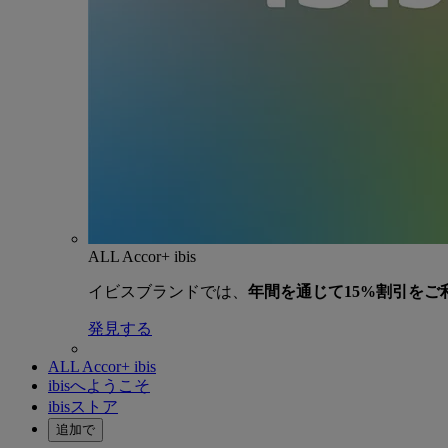
ALL Accor+ ibis
イビスブランドでは、
年間を通じて15%割引をご
発見する
ALL Accor+ ibis
ibisへようこそ
ibisストア
追加で