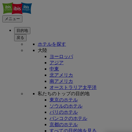
メニュー
目的地
戻る
ホテルを探す
大陸
ヨーロッパ
アジア
中東
北アメリカ
南アメリカ
オーストラリア太平洋
私たちのトップの目的地
東京のホテル
ソウルのホテル
パリのホテル
バンコクのホテル
京都のホテル
すべての目的地を見る