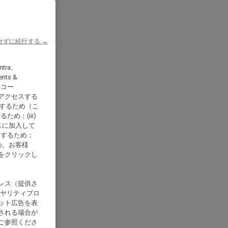
せずに続行する →
ntra、
nts &
、アコー
アクセスする
供するため（こ
め；(iii)
スに加入して
にするため；
め。お客様
をクリックし
レス（提供さ
イヤリティプロ
ット広告を表
される場合が
ご参照くださ