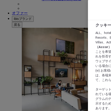
オファー
ibisブランド
戻る
クッキー
ALL、hote
Resorts、B
Villas、A
（Acco
ことを希望
れを拒否す
ウェブサイ
いる場合に
(vi) 
は、各端
て、これ
ターゲッ
れている場
グラムの
示するた
あります