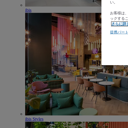
い。
ibis
お客様は
ックする
さらに詳
提携パー
ibis Styles