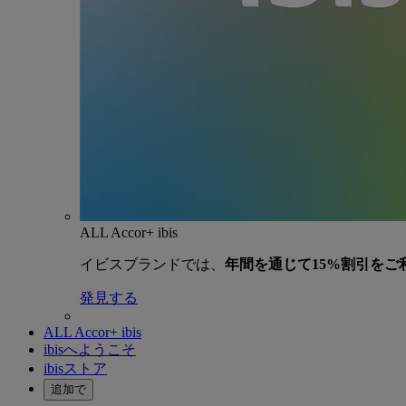
ALL Accor+ ibis
イビスブランドでは、
年間を通じて15%割引をご
発見する
ALL Accor+ ibis
ibisへようこそ
ibisストア
追加で