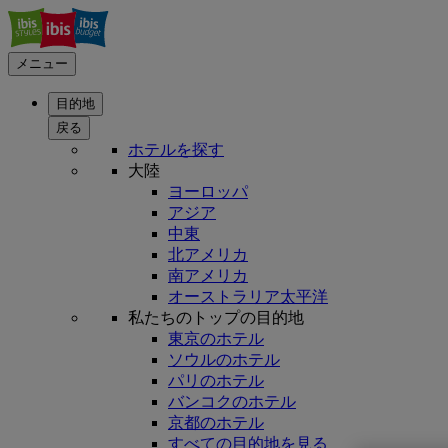
メニュー
目的地
戻る
ホテルを探す
大陸
ヨーロッパ
アジア
中東
北アメリカ
南アメリカ
オーストラリア太平洋
私たちのトップの目的地
東京のホテル
ソウルのホテル
パリのホテル
バンコクのホテル
京都のホテル
すべての目的地を見る