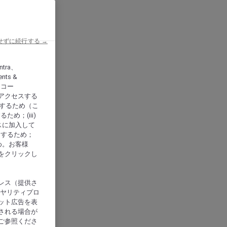
せずに続行する →
ntra、
nts &
、アコー
アクセスする
供するため（こ
め；(iii)
スに加入して
にするため；
め。お客様
をクリックし
レス（提供さ
イヤリティプロ
ット広告を表
される場合が
ご参照くださ