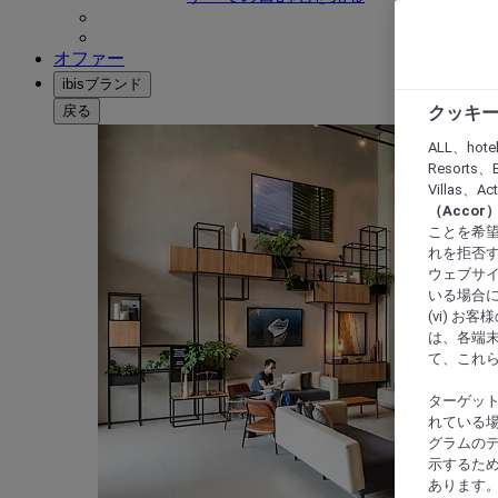
オファー
ibisブランド
戻る
クッキー
ALL、hote
Resorts、B
Villas、A
（Acco
ことを希望
れを拒否す
ウェブサイ
いる場合に
(vi) 
は、各端
て、これ
ターゲッ
れている場
グラムの
示するた
あります