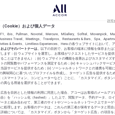
許可
（Cookie）および個人データ
lF1、ibis、Pullman、Novotel、Mercure、MGallery、Sofitel、Movenpick、Ma
usiness Travel、Meetings、Travelpros、Restaurants & Bars、Spa、Apartme
ctivities & Events、Limitless Experiences、Hera の各ウェブサイトにおいて
r）およびそのパートナーは、
以下の目的で、お客様の端末に情報を保存または
します：(i) ウェブサイトを運営し、お客様がリクエストしたサービスを提
ることはできません）；(ii) ウェブサイトの機能を改善およびカスタマイズするた
トの閲覧数やパフォーマンスを測定するため；(iv) キャッシュバックサービ
当該サービスを提供するため；(v) ソーシャルネットワークとの連携を可能
お客様の興味関心に基づいたプロファイルを作成し、ターゲット広告を提供するた
末（スマートフォン、コンピューターなど）ごとに、「カスタマイズ」ボタン
らの異なる用途を選択することができます。
ト広告を目的とした情報の利用に同意した場合、アコーはお客様のメールアド
合）を「ハッシュ化（hashed）」した上で、閲覧データ、予約データ、ロ
データと組み合わせて、第三者のサイトやソーシャルネットワーク上でターゲ
めに処理します。お客様のデータは、これらの第三者が保有するデータと照合
。詳細については、「カスタマイズ」ボタンから「ターゲット広告」の項目を