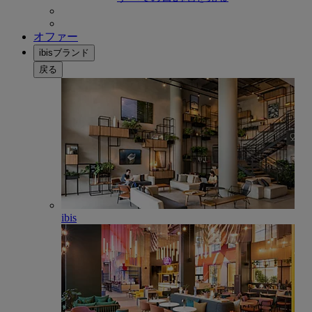
オファー
ibisブランド
戻る
ibis