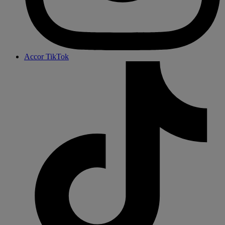
Accor TikTok