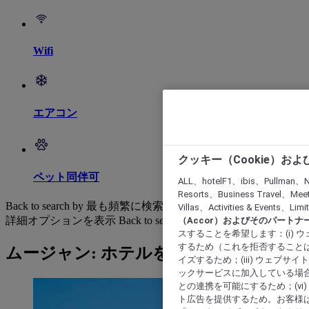
Wifi
エアコン
クッキー（Cookie）お
ペット同伴可
ALL、hotelF1、ibis、Pullman、N
Resorts、Business Travel、Mee
Back to search by 最も頻繁に検索されています
Villas、Activities & Even
詳細オプションを表示
Back to search by categories
（Accor）およびそのパートナ
スすることを希望します：(i)
するため（これを拒否することは
ムージャン: ホテルを検索する
イズするため；(iii) ウェブサ
ックサービスに加入している場合
との連携を可能にするため；(v
ト広告を提供するため。お客様