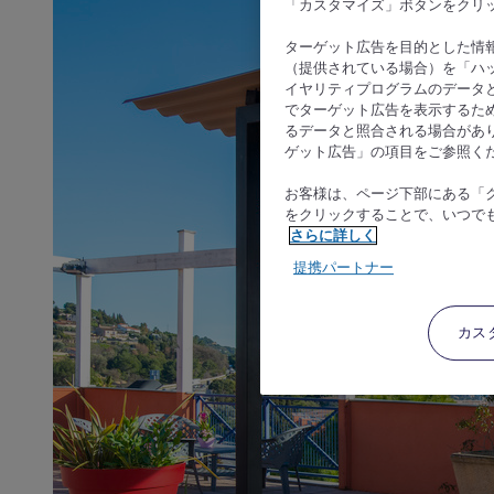
「カスタマイズ」ボタンをクリ
ターゲット広告を目的とした情
（提供されている場合）を「ハッ
イヤリティプログラムのデータ
でターゲット広告を表示するた
るデータと照合される場合があ
ゲット広告」の項目をご参照く
お客様は、ページ下部にある「
をクリックすることで、いつで
さらに詳しく
提携パートナー
カス