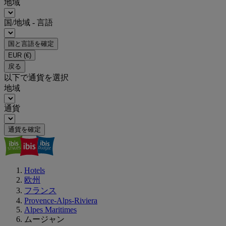
地域
国/地域 - 言語
国と言語を確定
EUR
(€)
戻る
以下で通貨を選択
地域
通貨
通貨を確定
Hotels
欧州
フランス
Provence-Alps-Riviera
Alpes Maritimes
ムージャン