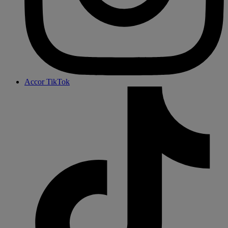
Accor TikTok