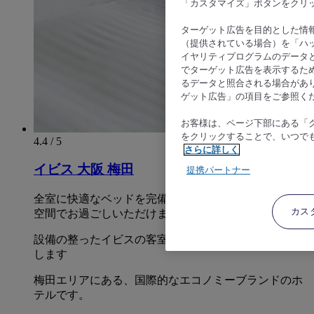
「カスタマイズ」ボタンをクリ
ターゲット広告を目的とした情
（提供されている場合）を「ハッ
イヤリティプログラムのデータ
でターゲット広告を表示するた
るデータと照合される場合があ
ゲット広告」の項目をご参照く
お客様は、ページ下部にある「
をクリックすることで、いつで
4.4 / 5
さらに詳しく
イビス 大阪 梅田
提携パートナー
全室に快適なベッドを完備し、現代的で居心地の良い
カス
空間でお過ごしいただけます。
設備の整ったイビスの客室は、快適なステイをお約束
します
梅田エリアにある、国際的なエコノミーブランドのホ
テルです。