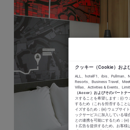
クッキー（Cookie）お
ALL、hotelF1、ibis、Pullman、N
Resorts、Business Travel、Mee
Villas、Activities & Even
（Accor）およびそのパートナ
スすることを希望します：(i)
するため（これを拒否することは
イズするため；(iii) ウェブサ
ックサービスに加入している場合
との連携を可能にするため；(v
ト広告を提供するため。お客様