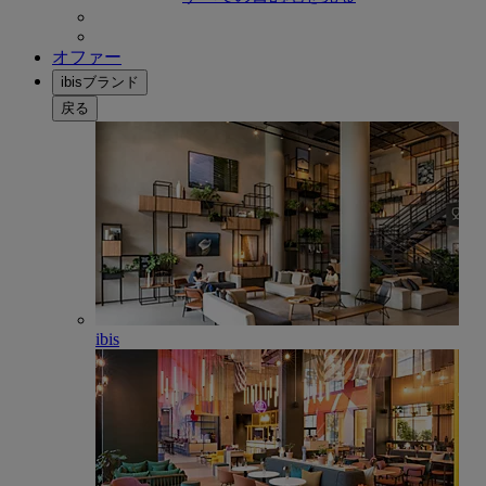
オファー
ibisブランド
戻る
ibis