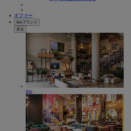
オファー
ibisブランド
戻る
ibis