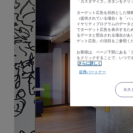
「カスタマイズ」ボタンをクリ
ターゲット広告を目的とした情
（提供されている場合）を「ハッ
イヤリティプログラムのデータ
でターゲット広告を表示するた
るデータと照合される場合があ
ゲット広告」の項目をご参照く
お客様は、ページ下部にある「
をクリックすることで、いつで
さらに詳しく
提携パートナー
カス