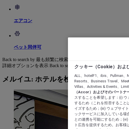
エアコン
ペット同伴可
Back to search by 最も頻繁に検索されています
詳細オプションを表示
Back to search by categories
クッキー（Cookie）お
ALL、hotelF1、ibis、Pullman、N
メルイユ: ホテルを検索する
Resorts、Business Travel、Mee
Villas、Activities & Even
（Accor）およびそのパートナ
スすることを希望します：(i)
するため（これを拒否することは
イズするため；(iii) ウェブサ
ックサービスに加入している場合
との連携を可能にするため；(v
ト広告を提供するため。お客様