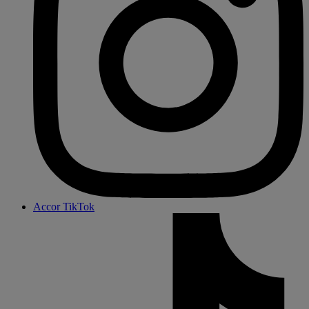
Accor TikTok