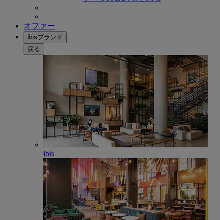
オファー
ibisブランド
戻る
ibis