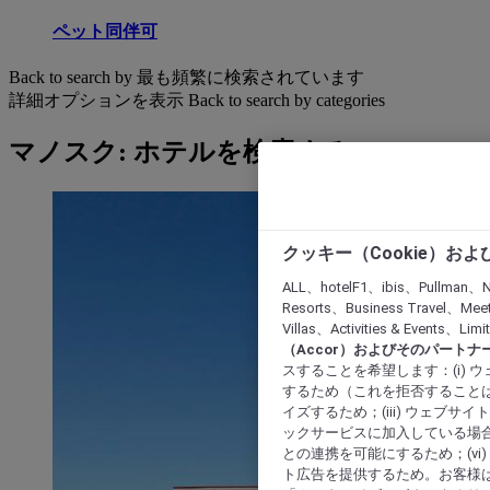
ペット同伴可
Back to search by 最も頻繁に検索されています
詳細オプションを表示
Back to search by categories
マノスク: ホテルを検索する
クッキー（Cookie）お
ALL、hotelF1、ibis、Pullman、N
Resorts、Business Travel、Mee
Villas、Activities & Even
（Accor）およびそのパートナ
スすることを希望します：(i)
するため（これを拒否することは
イズするため；(iii) ウェブサ
ックサービスに加入している場合
との連携を可能にするため；(v
ト広告を提供するため。お客様