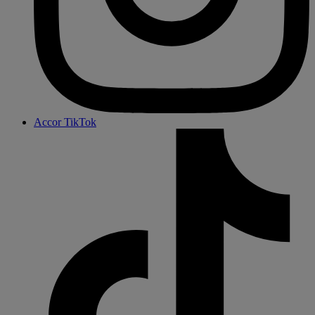
Accor TikTok