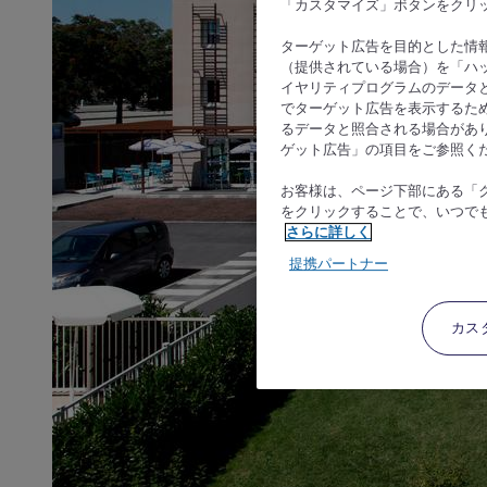
「カスタマイズ」ボタンをクリ
ターゲット広告を目的とした情
（提供されている場合）を「ハッ
イヤリティプログラムのデータ
でターゲット広告を表示するた
るデータと照合される場合があ
ゲット広告」の項目をご参照く
お客様は、ページ下部にある「
をクリックすることで、いつで
さらに詳しく
提携パートナー
カス