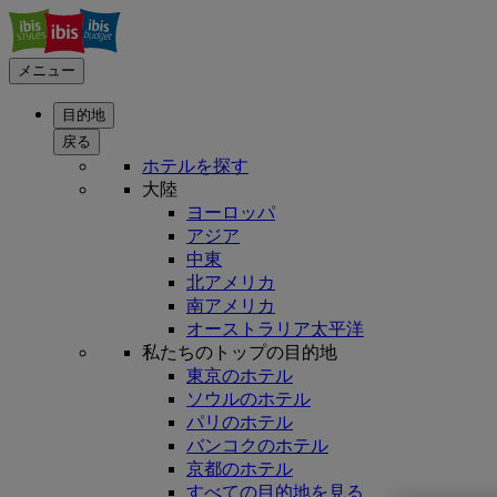
メニュー
目的地
戻る
ホテルを探す
大陸
ヨーロッパ
アジア
中東
北アメリカ
南アメリカ
オーストラリア太平洋
私たちのトップの目的地
東京のホテル
ソウルのホテル
パリのホテル
バンコクのホテル
京都のホテル
すべての目的地を見る