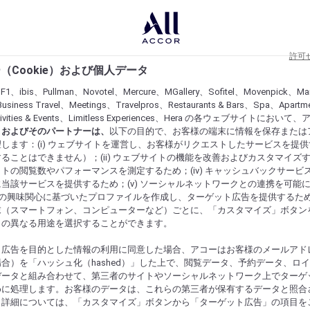
許可
（Cookie）および個人データ
lF1、ibis、Pullman、Novotel、Mercure、MGallery、Sofitel、Movenpick、Ma
usiness Travel、Meetings、Travelpros、Restaurants & Bars、Spa、Apartme
ctivities & Events、Limitless Experiences、Hera の各ウェブサイトにおいて
r）およびそのパートナーは、
以下の目的で、お客様の端末に情報を保存または
します：(i) ウェブサイトを運営し、お客様がリクエストしたサービスを提
ることはできません）；(ii) ウェブサイトの機能を改善およびカスタマイズするた
トの閲覧数やパフォーマンスを測定するため；(iv) キャッシュバックサービ
当該サービスを提供するため；(v) ソーシャルネットワークとの連携を可能
お客様の興味関心に基づいたプロファイルを作成し、ターゲット広告を提供するた
末（スマートフォン、コンピューターなど）ごとに、「カスタマイズ」ボタン
らの異なる用途を選択することができます。
ト広告を目的とした情報の利用に同意した場合、アコーはお客様のメールアド
合）を「ハッシュ化（hashed）」した上で、閲覧データ、予約データ、ロ
データと組み合わせて、第三者のサイトやソーシャルネットワーク上でターゲ
めに処理します。お客様のデータは、これらの第三者が保有するデータと照合
。詳細については、「カスタマイズ」ボタンから「ターゲット広告」の項目を