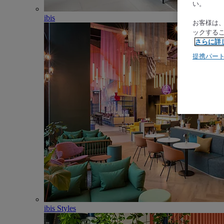
い。
ibis
お客様は
ックする
さらに詳
提携パー
ibis Styles