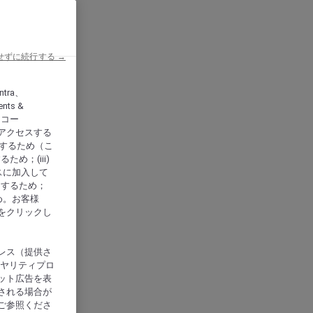
せずに続行する →
ntra、
nts &
、アコー
アクセスする
供するため（こ
め；(iii)
スに加入して
にするため；
め。お客様
をクリックし
レス（提供さ
イヤリティプロ
ット広告を表
される場合が
ご参照くださ