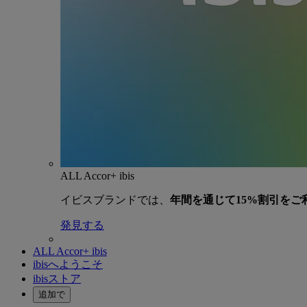
ALL Accor+ ibis
イビスブランドでは、
年間を通じて15%割引をご
発見する
ALL Accor+ ibis
ibisへようこそ
ibisストア
追加で