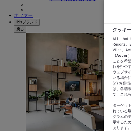
オファー
ibisブランド
戻る
クッキー
ALL、hote
Resorts、B
Villas、A
（Acco
ことを希望
れを拒否す
ウェブサイ
いる場合に
(vi) 
は、各端
て、これ
ターゲッ
れている場
グラムの
示するた
あります