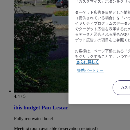
「カスタマイズ」ボタンをクリ
ターゲット広告を目的とした情
（提供されている場合）を「ハッ
イヤリティプログラムのデータ
でターゲット広告を表示するた
るデータと照合される場合があ
ゲット広告」の項目をご参照く
お客様は、ページ下部にある「
をクリックすることで、いつで
さらに詳しく
提携パートナー
カス
4.4 / 5
ibis budget Pau Lescar
Fully renovated hotel
Meeting room available (reservation required)