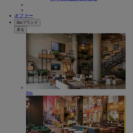
オファー
ibisブランド
戻る
ibis