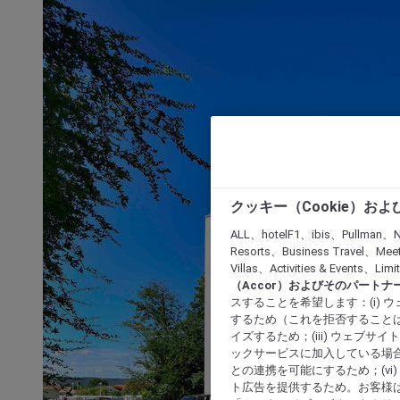
クッキー（Cookie）お
ALL、hotelF1、ibis、Pullman、N
Resorts、Business Travel、Mee
Villas、Activities & Even
（Accor）およびそのパートナ
スすることを希望します：(i)
するため（これを拒否することは
イズするため；(iii) ウェブサ
ックサービスに加入している場合
との連携を可能にするため；(v
ト広告を提供するため。お客様