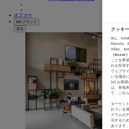
オファー
ibisブランド
戻る
クッキー
ALL、hote
Resorts、B
Villas、A
（Acco
ことを希望
れを拒否す
ウェブサイ
いる場合に
(vi) 
は、各端
て、これ
ターゲッ
れている場
グラムの
示するた
あります