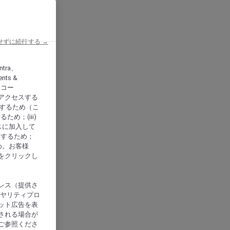
せずに続行する →
ntra、
nts &
、アコー
アクセスする
供するため（こ
め；(iii)
スに加入して
にするため；
め。お客様
をクリックし
レス（提供さ
イヤリティプロ
ット広告を表
される場合が
ご参照くださ