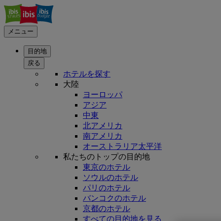
メニュー
目的地
戻る
ホテルを探す
大陸
ヨーロッパ
アジア
中東
北アメリカ
南アメリカ
オーストラリア太平洋
私たちのトップの目的地
東京のホテル
ソウルのホテル
パリのホテル
バンコクのホテル
京都のホテル
すべての目的地を見る