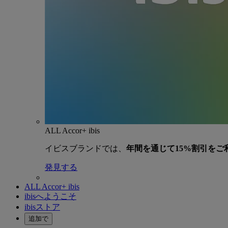
ALL Accor+ ibis
イビスブランドでは、
年間を通じて15%割引をご
発見する
ALL Accor+ ibis
ibisへようこそ
ibisストア
追加で