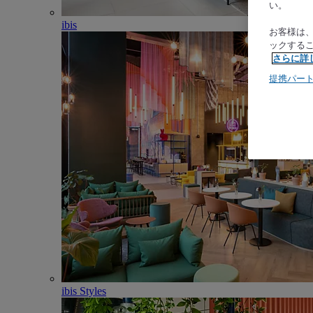
い。
ibis
お客様は
ックする
さらに詳
提携パー
ibis Styles