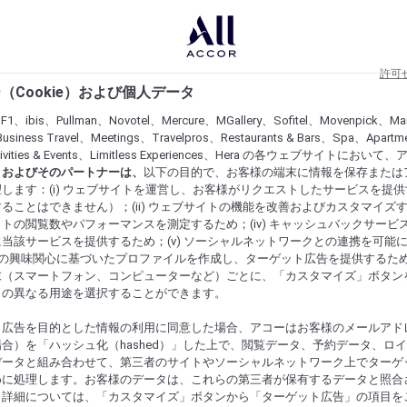
許可
（Cookie）および個人データ
lF1、ibis、Pullman、Novotel、Mercure、MGallery、Sofitel、Movenpick、Ma
usiness Travel、Meetings、Travelpros、Restaurants & Bars、Spa、Apartme
ctivities & Events、Limitless Experiences、Hera の各ウェブサイトにおいて
r）およびそのパートナーは、
以下の目的で、お客様の端末に情報を保存または
します：(i) ウェブサイトを運営し、お客様がリクエストしたサービスを提
ることはできません）；(ii) ウェブサイトの機能を改善およびカスタマイズするた
トの閲覧数やパフォーマンスを測定するため；(iv) キャッシュバックサービ
当該サービスを提供するため；(v) ソーシャルネットワークとの連携を可能
お客様の興味関心に基づいたプロファイルを作成し、ターゲット広告を提供するた
末（スマートフォン、コンピューターなど）ごとに、「カスタマイズ」ボタン
らの異なる用途を選択することができます。
ト広告を目的とした情報の利用に同意した場合、アコーはお客様のメールアド
合）を「ハッシュ化（hashed）」した上で、閲覧データ、予約データ、ロ
データと組み合わせて、第三者のサイトやソーシャルネットワーク上でターゲ
めに処理します。お客様のデータは、これらの第三者が保有するデータと照合
。詳細については、「カスタマイズ」ボタンから「ターゲット広告」の項目を