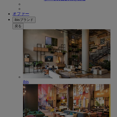
オファー
ibisブランド
戻る
ibis