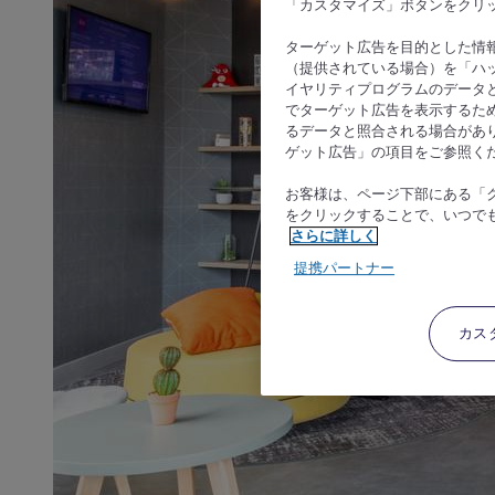
「カスタマイズ」ボタンをクリ
ターゲット広告を目的とした情
（提供されている場合）を「ハッ
イヤリティプログラムのデータ
でターゲット広告を表示するた
るデータと照合される場合があ
ゲット広告」の項目をご参照く
お客様は、ページ下部にある「
をクリックすることで、いつで
さらに詳しく
提携パートナー
カス