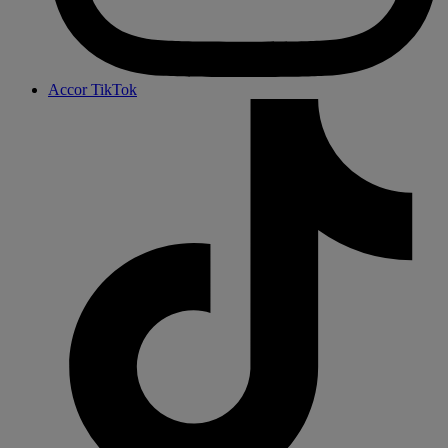
Accor TikTok