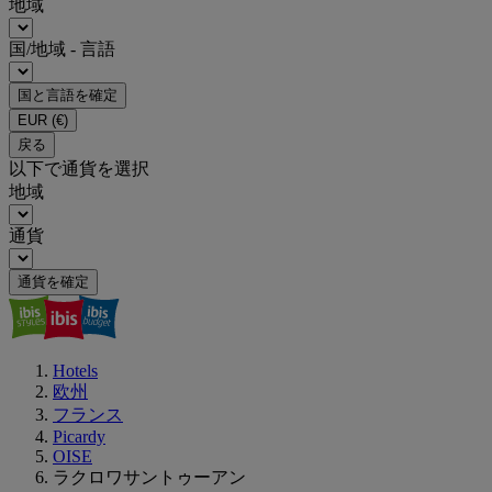
地域
国/地域 - 言語
国と言語を確定
EUR
(€)
戻る
以下で通貨を選択
地域
通貨
通貨を確定
Hotels
欧州
フランス
Picardy
OISE
ラクロワサントゥーアン