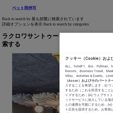
ペット同伴可
Back to search by 最も頻繁に検索されています
詳細オプションを表示
Back to search by categories
ラクロワサントゥーアン: ホテルを検
索する
クッキー（Cookie）お
ALL、hotelF1、ibis、Pullman、N
Resorts、Business Travel、Mee
Villas、Activities & Even
（Accor）およびそのパートナ
スすることを希望します：(i)
するため（これを拒否することは
イズするため；(iii) ウェブサ
ックサービスに加入している場合
との連携を可能にするため；(v
ト広告を提供するため。お客様