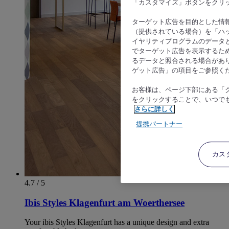
「カスタマイズ」ボタンをクリ
ターゲット広告を目的とした情
（提供されている場合）を「ハッ
イヤリティプログラムのデータ
でターゲット広告を表示するた
るデータと照合される場合があ
ゲット広告」の項目をご参照く
お客様は、ページ下部にある「
をクリックすることで、いつで
さらに詳しく
提携パートナー
カス
4.7 / 5
Ibis Styles Klagenfurt am Woerthersee
Your ibis Styles Klagenfurt has a unique design and extra