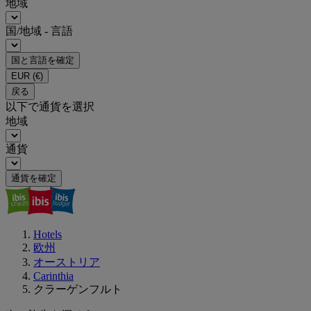
地域
国/地域 - 言語
国と言語を確定
EUR
(€)
戻る
以下で通貨を選択
地域
通貨
通貨を確定
Hotels
欧州
オーストリア
Carinthia
クラーゲンフルト