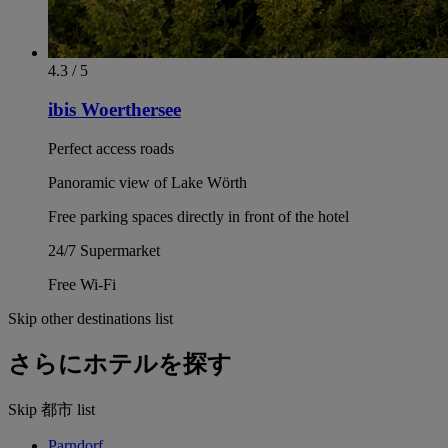
4.3 / 5
ibis Woerthersee
Perfect access roads
Panoramic view of Lake Wörth
Free parking spaces directly in front of the hotel
24/7 Supermarket
Free Wi-Fi
Skip other destinations list
さらにホテルを探す
Skip 都市 list
Parndorf