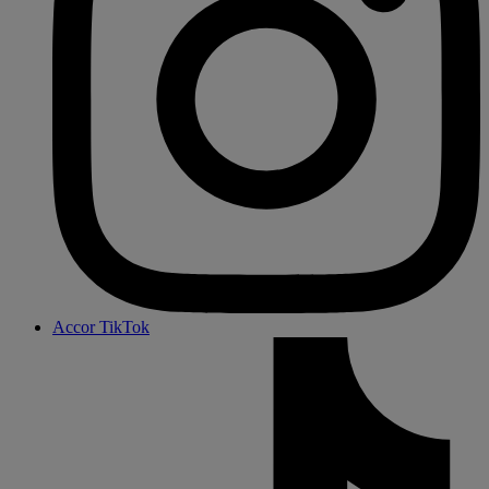
Accor TikTok