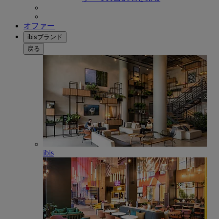
オファー
ibisブランド
戻る
ibis