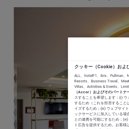
クッキー（Cookie）お
ALL、hotelF1、ibis、Pullman、N
Resorts、Business Travel、Mee
Villas、Activities & Even
（Accor）およびそのパートナ
スすることを希望します：(i)
するため（これを拒否することは
イズするため；(iii) ウェブサ
ックサービスに加入している場合
との連携を可能にするため；(v
ト広告を提供するため。お客様