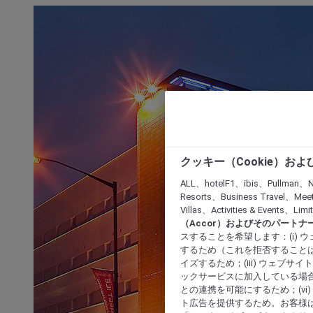
クッキー（Cookie）お
ALL、hotelF1、ibis、Pullman、N
Resorts、Business Travel、Mee
Villas、Activities & Even
（Accor）およびそのパートナ
スすることを希望します：(i)
するため（これを拒否することは
イズするため；(iii) ウェブサ
ックサービスに加入している場合
との連携を可能にするため；(v
ト広告を提供するため。お客様