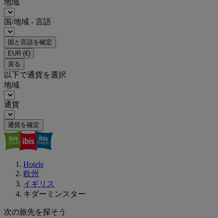
地域
国/地域 - 言語
国と言語を確定
EUR
(€)
戻る
以下で通貨を選択
地域
通貨
通貨を確定
Hotels
欧州
イギリス
キダーミンスター
次の旅先を探そう