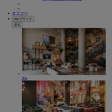
オファー
ibisブランド
戻る
ibis