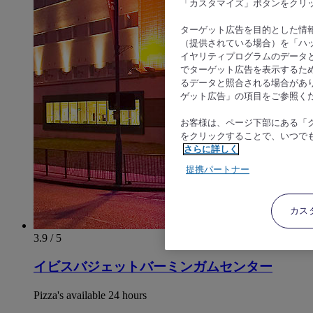
「カスタマイズ」ボタンをクリ
ターゲット広告を目的とした情
（提供されている場合）を「ハッ
イヤリティプログラムのデータ
でターゲット広告を表示するた
るデータと照合される場合があ
ゲット広告」の項目をご参照く
お客様は、ページ下部にある「
をクリックすることで、いつで
さらに詳しく
提携パートナー
カス
3.9 / 5
イビスバジェットバーミンガムセンター
Pizza's available 24 hours