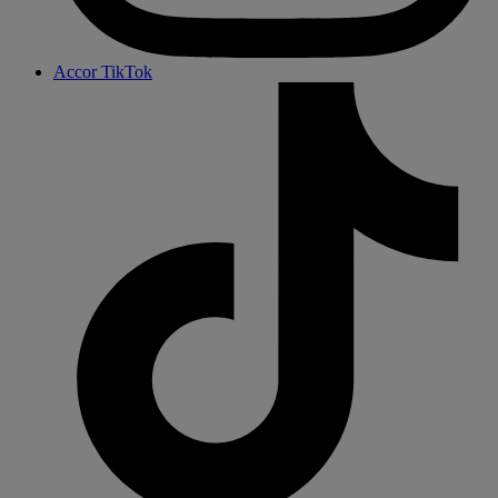
Accor TikTok