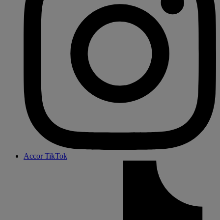
Accor TikTok