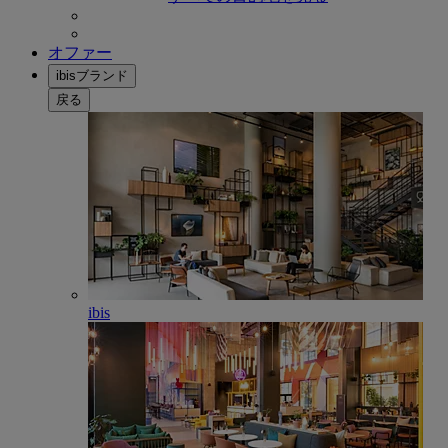
オファー
ibisブランド
戻る
ibis