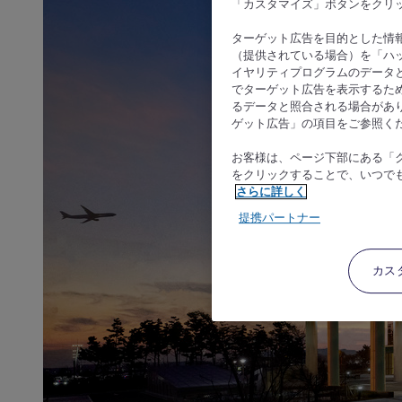
「カスタマイズ」ボタンをクリ
ターゲット広告を目的とした情
（提供されている場合）を「ハッ
イヤリティプログラムのデータ
でターゲット広告を表示するた
るデータと照合される場合があ
ゲット広告」の項目をご参照く
お客様は、ページ下部にある「
をクリックすることで、いつで
さらに詳しく
提携パートナー
カス