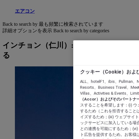
エアコン
Back to search by 最も頻繁に検索されています
詳細オプションを表示
Back to search by categories
インチョン（仁川）: ホテルを検索す
る
クッキー（Cookie）お
ALL、hotelF1、ibis、Pullman、N
Resorts、Business Travel、Mee
Villas、Activities & Even
（Accor）およびそのパートナ
スすることを希望します：(i)
するため（これを拒否することは
イズするため；(iii) ウェブサ
ックサービスに加入している場合
との連携を可能にするため；(v
ト広告を提供するため。お客様