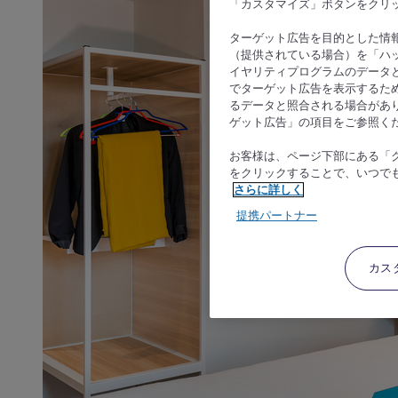
「カスタマイズ」ボタンをクリ
ターゲット広告を目的とした情
（提供されている場合）を「ハッ
イヤリティプログラムのデータ
でターゲット広告を表示するた
るデータと照合される場合があ
ゲット広告」の項目をご参照く
お客様は、ページ下部にある「
をクリックすることで、いつで
さらに詳しく
提携パートナー
カス