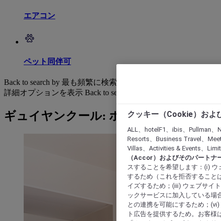
エアコン
ペット同伴可
Back to search by 最も頻繁に検索されています
詳細オプションを表示
Back to search by categories
クッキー（Cookie）お
ギュイヤンクール: ホテルを検索する
ALL、hotelF1、ibis、Pullman、N
Resorts、Business Travel、Mee
Villas、Activities & Even
（Accor）およびそのパートナ
スすることを希望します：(i)
するため（これを拒否することは
イズするため；(iii) ウェブサ
ックサービスに加入している場合
との連携を可能にするため；(v
ト広告を提供するため。お客様