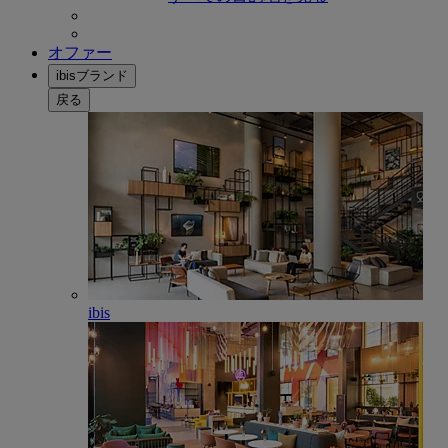
オファー
ibisブランド
戻る
ibis