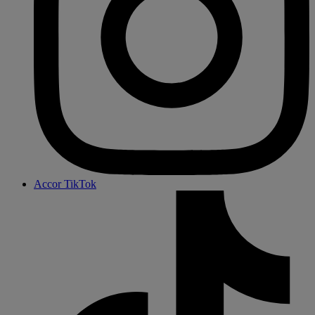
Accor TikTok