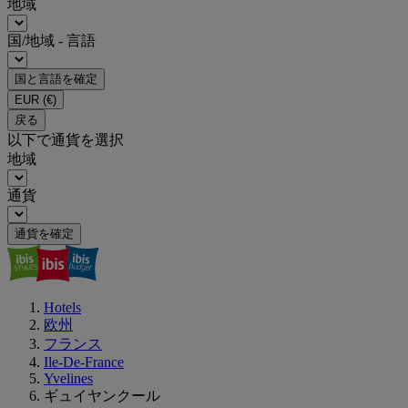
地域
国/地域 - 言語
国と言語を確定
EUR
(€)
戻る
以下で通貨を選択
地域
通貨
通貨を確定
Hotels
欧州
フランス
Ile-De-France
Yvelines
ギュイヤンクール