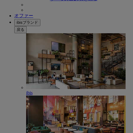
オファー
ibisブランド
戻る
ibis