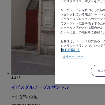
「カスタマイズ」ボタンをクリ
ターゲット広告を目的とした情
（提供されている場合）を「ハッ
イヤリティプログラムのデータ
でターゲット広告を表示するた
るデータと照合される場合があ
ゲット広告」の項目をご参照く
お客様は、ページ下部にある「
をクリックすることで、いつで
さらに詳しく
提携パートナー
カス
4.4 / 5
イビスグルノーブルサントル
市中心部の立地