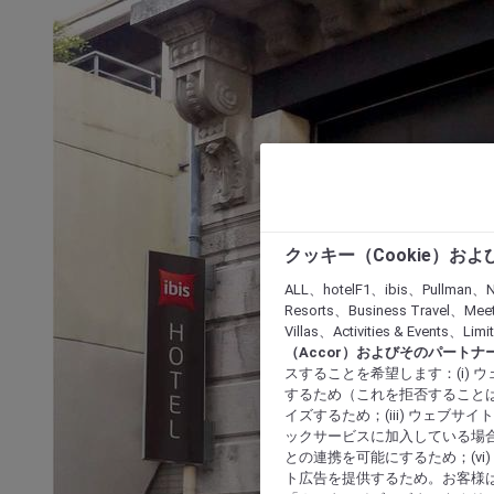
クッキー（Cookie）お
ALL、hotelF1、ibis、Pullman、N
Resorts、Business Travel、Mee
Villas、Activities & Even
（Accor）およびそのパートナ
スすることを希望します：(i)
するため（これを拒否することは
イズするため；(iii) ウェブサ
ックサービスに加入している場合
との連携を可能にするため；(v
ト広告を提供するため。お客様