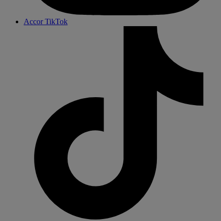
Accor TikTok