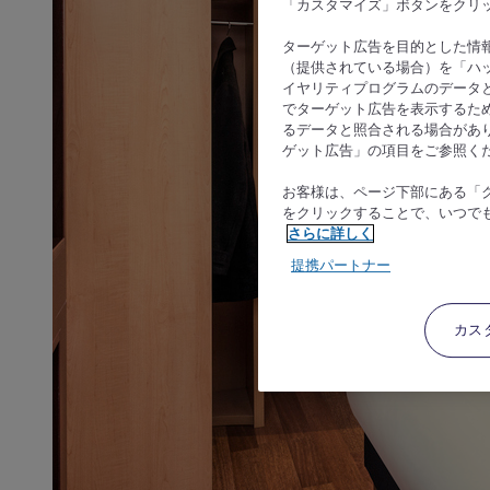
「カスタマイズ」ボタンをクリ
ターゲット広告を目的とした情
（提供されている場合）を「ハッ
イヤリティプログラムのデータ
でターゲット広告を表示するた
るデータと照合される場合があ
ゲット広告」の項目をご参照く
お客様は、ページ下部にある「
をクリックすることで、いつで
さらに詳しく
提携パートナー
カス