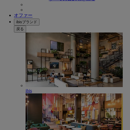
オファー
ibisブランド
戻る
ibis