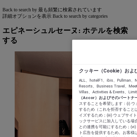
Back to search by 最も頻繁に検索されています
詳細オプションを表示
Back to search by categories
エピネーシュルセーヌ: ホテルを検索
する
クッキー（Cookie）お
ALL、hotelF1、ibis、Pullman、N
Resorts、Business Travel、Mee
Villas、Activities & Even
（Accor）およびそのパートナ
スすることを希望します：(i)
するため（これを拒否することは
イズするため；(iii) ウェブサ
ックサービスに加入している場合
との連携を可能にするため；(v
ト広告を提供するため。お客様