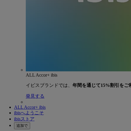
ALL Accor+ ibis
イビスブランドでは、
年間を通じて15%割引をご
発見する
ALL Accor+ ibis
ibisへようこそ
ibisストア
追加で