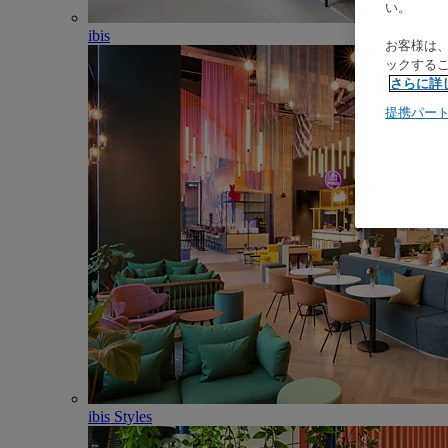
い。
ibis
お客様は
ックする
さらに詳
提携パー
ibis Styles