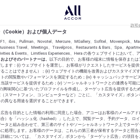
許可
（Cookie）および個人データ
lF1、ibis、Pullman、Novotel、Mercure、MGallery、Sofitel、Movenpick、Ma
usiness Travel、Meetings、Travelpros、Restaurants & Bars、Spa、Apartme
ctivities & Events、Limitless Experiences、Hera の各ウェブサイトにおいて
r）およびそのパートナーは、
以下の目的で、お客様の端末に情報を保存または
します：(i) ウェブサイトを運営し、お客様がリクエストしたサービスを提
ることはできません）；(ii) ウェブサイトの機能を改善およびカスタマイズするた
トの閲覧数やパフォーマンスを測定するため；(iv) キャッシュバックサービ
当該サービスを提供するため；(v) ソーシャルネットワークとの連携を可能
お客様の興味関心に基づいたプロファイルを作成し、ターゲット広告を提供するた
末（スマートフォン、コンピューターなど）ごとに、「カスタマイズ」ボタン
らの異なる用途を選択することができます。
ト広告を目的とした情報の利用に同意した場合、アコーはお客様のメールアド
合）を「ハッシュ化（hashed）」した上で、閲覧データ、予約データ、ロ
データと組み合わせて、第三者のサイトやソーシャルネットワーク上でターゲ
めに処理します。お客様のデータは、これらの第三者が保有するデータと照合
。詳細については、「カスタマイズ」ボタンから「ターゲット広告」の項目を