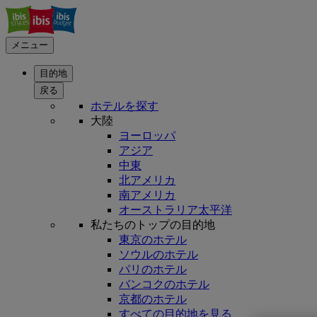
メニュー
目的地
戻る
ホテルを探す
大陸
ヨーロッパ
アジア
中東
北アメリカ
南アメリカ
オーストラリア太平洋
私たちのトップの目的地
東京のホテル
ソウルのホテル
パリのホテル
バンコクのホテル
京都のホテル
すべての目的地を見る