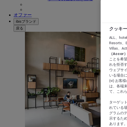
オファー
ibisブランド
戻る
クッキー
ALL、hote
Resorts、B
Villas、A
（Acco
ことを希望
れを拒否す
ウェブサイ
いる場合に
(vi) 
は、各端
て、これ
ターゲッ
れている場
グラムの
示するた
あります