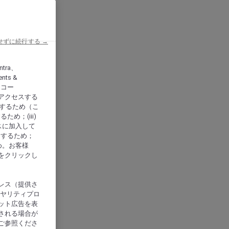
せずに続行する →
ntra、
nts &
、アコー
アクセスする
供するため（こ
め；(iii)
スに加入して
にするため；
め。お客様
をクリックし
レス（提供さ
イヤリティプロ
ット広告を表
される場合が
ご参照くださ