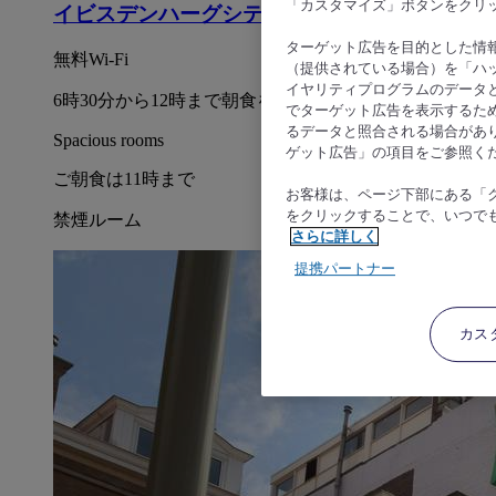
「カスタマイズ」ボタンをクリ
イビスデンハーグシティセンター
ターゲット広告を目的とした情
無料Wi-Fi
（提供されている場合）を「ハッ
イヤリティプログラムのデータ
6時30分から12時まで朝食をご用意
でターゲット広告を表示するた
るデータと照合される場合があ
Spacious rooms
ゲット広告」の項目をご参照く
ご朝食は11時まで
お客様は、ページ下部にある「
をクリックすることで、いつで
禁煙ルーム
さらに詳しく
提携パートナー
カス