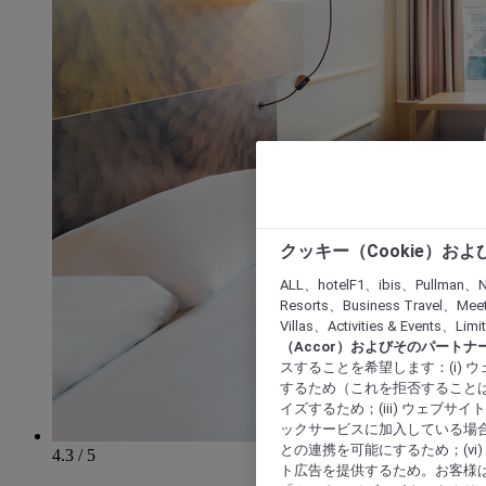
クッキー（Cookie）お
ALL、hotelF1、ibis、Pullman、N
Resorts、Business Travel、Mee
Villas、Activities & Even
（Accor）およびそのパートナ
スすることを希望します：(i)
するため（これを拒否することは
イズするため；(iii) ウェブサ
ックサービスに加入している場合
との連携を可能にするため；(v
4.3 / 5
ト広告を提供するため。お客様