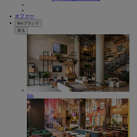
オファー
ibisブランド
戻る
ibis